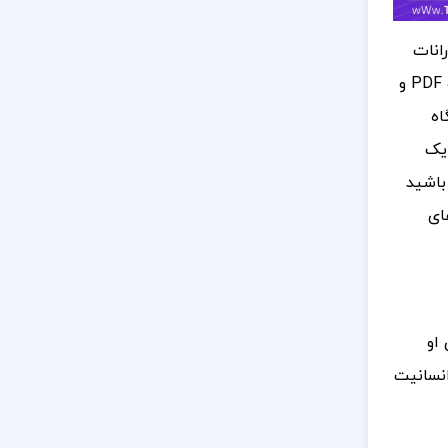
انات
تاگور، کتابی ارزشمند است که می‌توانید آن را از سایت کتاب سل دریافت کنید. این فایل شامل کتاب «مرد جهانی» با فرمت PDF و
اه
 یک
 باشید
ای
او
انسانیت