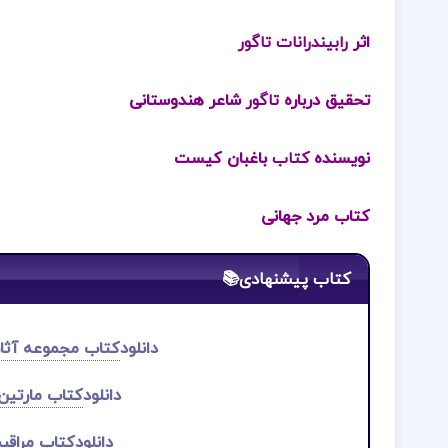
اثر
رابیندرانات تاگور
تحقیق درباره
تاگور
شاعر هندوستانی
نویسنده
کتاب
باغبان کیست
کتاب
مرد جهانی
کتاب پیشنهادی📚
دانلود
کتاب مجموعه آثار چخوف ج
دانلود
کتاب مارتین ل
دانلود
کتاب مراقب