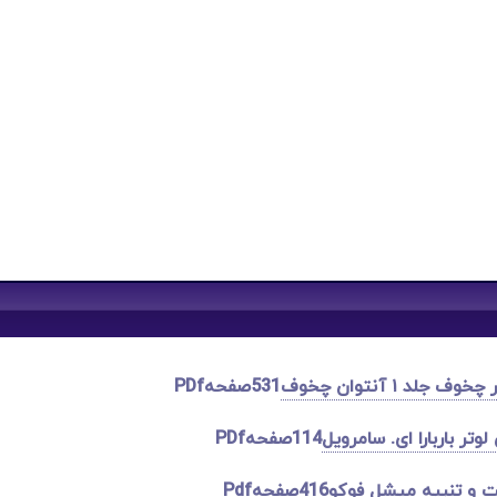
لد ۱ آنتوان چخوف
531صفحهPDf
وتر باربارا ای. سامرویل
114صفحهPDf
ت و تنبیه میشل فوکو
416صفحهPdf