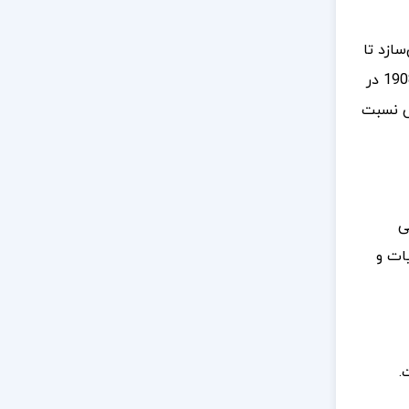
سازد تا
بر اساس فرهنگ، مذهب و آیین خود، راهی برای رهایی از عقب‌ماندگی و استعمار پیدا کند. رمان “خانه و جهان” که در سال 1908 در
ش نسبت
ی
یات و
.