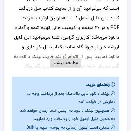
است که می‌توانید آن را از سایت کتاب سل دریافت
کنید. این فایل شامل کتاب «مارتین لوتر» با فرمت
PDF و در ١١٤ صفحه با کیفیت عالی تهیه شده و آماده
دانلود می‌باشد.
کاربران گرامی، شما می‌توانید این فایل
ارزشمند را از فروشگاه سایت کتاب سل خریداری و
دانلود نمایید. پس از اتمام فرایند خرید، لینک دانلود به
مطالعه بیشتر
شما نمایش داده خواهد شد و همچنین یک لینک
دانلود به ایمیل شما ارسال می‌گردد. بنابراین، لطفاً در
راهنمای خرید:
هنگام خرید، دقت کافی را در وارد کردن آدرس ایمیل
لینک دانلود فایل بلافاصله بعد از پرداخت وجه به
خود داشته باشید تا در دریافت فایل با مشکلی مواجه
نمایش در خواهد آمد.
نشوید.
در ادامه، بخش‌هایی از متن این فایل آورده شده
همچنین لینک دانلود به ایمیل شما ارسال خواهد شد
است.
برای خرید و دانلود کتاب های بیشتر همراه
تک
به همین دلیل ایمیل خود را به دقت وارد نمایید.
پروژه
باشید.
ممکن است ایمیل ارسالی به پوشه اسپم یا Bulk