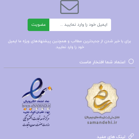
اروپا و تحولات مذهبی و اجتماعی آن زمان کمک
می‌کند.
ایمیل
عضویت
📌 فهرست مطالب کتاب مارتین لوتر باربارا ای. سامرویل
برای با خبر شدن از جدیدترین مطالب و همچنین پیشنهادهای ویژه ما ایمیل
:
خود را وارد نمایید.
فصل اول: «نه می‌توانم و نه حاضرم حرفهایم را
اعتماد شما افتخار ماست
پس بگیرم»
فصل دوم: دوران مشقت
فصل سوم: راهب صومعۀ سیاه
و …
مارتین لوتر باربارا ای. سامرویل pdf
مارتین لوتر
لینک های مفید