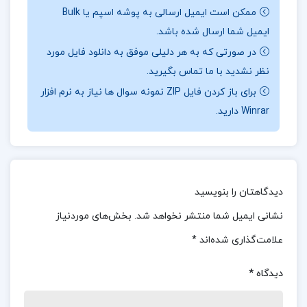
در این راستا، نویسنده به شهادت جان‌گداز
ممکن است ایمیل ارسالی به پوشه اسپم یا Bulk
شخصیت‌های برجسته‌ای چون میرزا آقاخان کرمانی،
ایمیل شما ارسال شده باشد.
شیخ احمد روحی و میرزا حسن خان خبیرالملک اشاره
در صورتی که به هر دلیلی موفق به دانلود فایل مورد
می‌کند. این افراد از جمله کسانی بودند که در زمان
نظر نشدید با ما تماس بگیرید.
ناصرالدین شاه برای آزادی و بهبود وضعیت ملت ایران
برای باز کردن فایل ZIP نمونه سوال ها نیاز به نرم افزار
Winrar دارید.
تلاش کردند. میرزا آقاخان کرمانی، به‌عنوان یکی از
مبارزان آزادی‌خواه، با نوشتن مقالات و آثارش به
روشنگری و آگاهی‌بخشی به مردم پرداخت. او در آثارش
به انتقاد از فساد و استبداد حاکم پرداخت و از حقوق
دیدگاهتان را بنویسید
مردم دفاع کرد. فعالیت‌های او به‌دلیل تأثیر زیادی که بر
نشانی ایمیل شما منتشر نخواهد شد.
بخش‌های موردنیاز
افکار عمومی داشت، موجب خشم حکومت قاجار شد و
علامت‌گذاری شده‌اند
*
در نهایت به شهادت او منجر گردید.
دیدگاه
*
بخشی از کتاب زیر درخت نسترن حق وردی ناصری