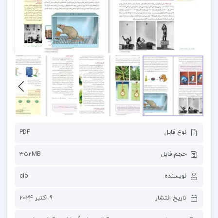
نوع فایل
PDF
حجم فایل
352MB
نویسنده
cio
تاریخ انتشار
9 اکتبر 2024