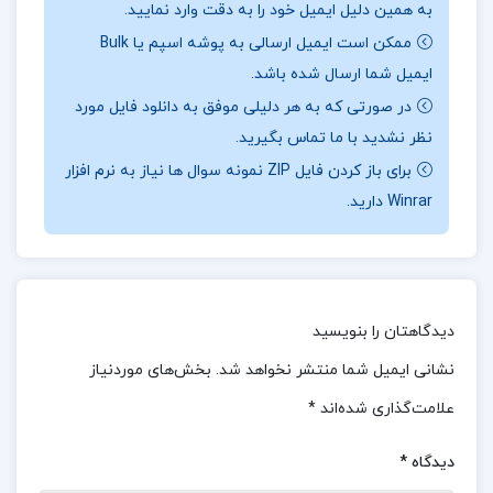
به همین دلیل ایمیل خود را به دقت وارد نمایید.
زیست‌شناسی مورد استفاده قرار گیرد. این کتاب شامل
ممکن است ایمیل ارسالی به پوشه اسپم یا Bulk
**۱۴۷۰ تست** است که به‌طور دقیق و هدفمند طراحی
ایمیل شما ارسال شده باشد.
شده‌اند و به دانش‌آموزان کمک می‌کنند تا با انواع
در صورتی که به هر دلیلی موفق به دانلود فایل مورد
نظر نشدید با ما تماس بگیرید.
سوالات کنکوری آشنا شوند و توانایی خود را در حل
برای باز کردن فایل ZIP نمونه سوال ها نیاز به نرم افزار
مسائل مختلف تقویت کنند.
برای خرید و
دانلود کتاب
Winrar دارید.
های بیشتر همراه
تک پروژه
باشید.
نقد کتاب زیست شناسی دوازدهم مهدی آرام فر
این کتاب دارای **۴۸۰ صفحه** محتوا است که به
دیدگاهتان را بنویسید
صورت جامع به بررسی مباحث مختلف زیست‌شناسی
نشانی ایمیل شما منتشر نخواهد شد.
بخش‌های موردنیاز
می‌پردازد و لحن رسمی و علمی آن به جدیت و اعتبار
علامت‌گذاری شده‌اند
*
مطالب افزوده است. در ابتدای هر فصل، یک درس‌نامه
آموزشی قرار دارد که به‌عنوان مقدمه‌ای برای مباحث آن
دیدگاه
*