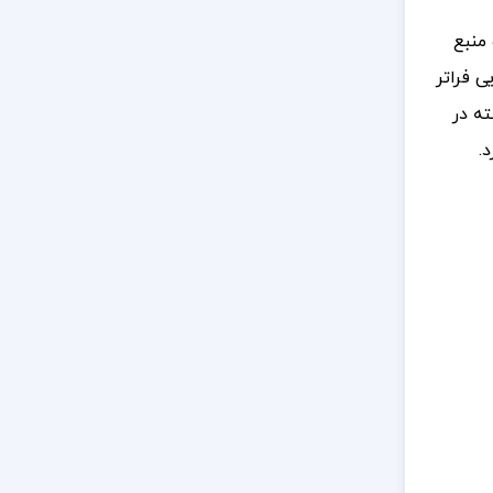
منبع
ی فراتر
ته در
.