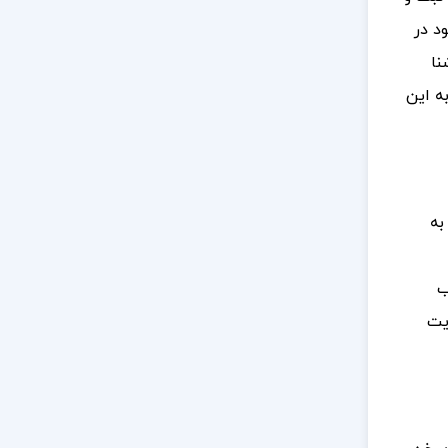
د در
نا
ه این
به
ب
یت