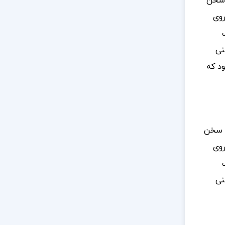
 سخن
روی
نی
ود که
، سخن
روی
نی