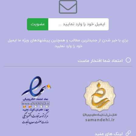
ناشناخته‌ی وجود ارائه می‌دهد. همچنین، داستان
شخصی نویسنده و تجربیات او می‌تواند الهام‌بخش
ایمیل
عضویت
خوانندگان باشد و آن‌ها را به تفکر درباره‌ی معنای زندگی
و ارتباطشان با جهان هستی ترغیب کند. به علاوه، این
برای با خبر شدن از جدیدترین مطالب و همچنین پیشنهادهای ویژه ما ایمیل
خود را وارد نمایید.
کتاب می‌تواند به عنوان یک راهنما برای افرادی که در
جستجوی رشد روحی و معنوی هستند، عمل کند.
اعتماد شما افتخار ماست
📌 فهرست مطالب کتاب دندان ببر پال توئیچل
ذولفقاری:
فصل اول: ناویان اقیانوس گردون
فصل دوم: راهی به سوی سات لوک
فصل سوم: گوهر دلها
و …
لینک های مفید