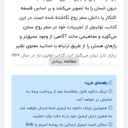
درون انسان را به تصویر می‌کشد و بر اساس فلسفه
اکنکار یا دانش سفر روح نگاشته شده است. در این
کتاب، توئیچل از تجربیات خود در سفر روح سخن
می‌گوید و مفاهیمی مانند آگاهی از وجود عمیق‌تر و
رازهای هستی را از طریق ارتباط با اساتید معنوی نظیر
ربازار تارز بیان می‌کند. این کتاب اولین بار در سال ۱۹۶۷
مطالعه بیشتر
در آمریکا منتشر شد و به فارسی نیز ترجمه شده است.
دندان ببر، به عنوان هدیه‌ای الهی توصیف شده که به
راهنمای خرید:
پال کمک می‌کند به اسرار جهان دست یابد و به
لینک دانلود فایل بلافاصله بعد از پرداخت وجه به
خوانندگان نیز دعوتی برای کشف ابعاد عمیق‌تر وجود
نمایش در خواهد آمد.
خود می‌دهد.
برای خرید و دانلود کتاب های بیشتر
همچنین لینک دانلود به ایمیل شما ارسال خواهد شد
همراه
تک پروژه
باشید.
به همین دلیل ایمیل خود را به دقت وارد نمایید.
ممکن است ایمیل ارسالی به پوشه اسپم یا Bulk
نقد کتاب دندان ببر پال توئیچل