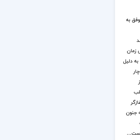
۱۸۴ متولد شد. او به سرعت و در سن ۲۴ سالگی موفق به
د
 زمان
به دلیل
چار
لب
ازگر
ه جنون
 است…