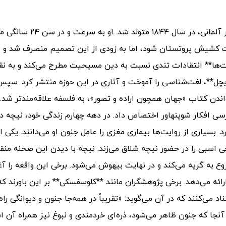
**فردریش ویلهم نیچه**، فیلسوف، جامعه‌شناس و شاعر آلمانی، در سال ۴
ت کشیش پروتستان شود، اما به زودی از این تصمیم منصرف شد و
ت‌ها** انتقادات تندی نسبت به دین مسیحیت مطرح می‌کند و به نق
 ریچل**، لغت‌شناسی را آموخت و آثاری در این حوزه منتشر کرد. سپس
واندن کتاب «جهان همچون اراده و تصور»، به فلسفه علاقه‌مندتر شد. 
ررسی افکار شوپنهاور اختصاص داد. در دهه چهارم زندگی خود، نیچه د
بسیاری از روایت‌ها بیماری مغزی را عامل جنون او می‌دانند. یکی از
چی اسبی را در حضور نیچه شلاق می‌زند. نیچه با دیدن این صحنه منق
 به گریه می‌کند و در نهایت بیهوش می‌شود. برخی این واقعه را آغ
ارائه می‌دهد. برخی پژوهشگران مانند **کلوسفسکی** بر این باورند ک
می‌کنند که در آن می‌گوید: «تقریباً در همه‌جا جنون و دیوانگی راه
ه آنجا که جنون ظاهر می‌شود، ذره‌ای خردمندی و نبوغ نیز همراه آن