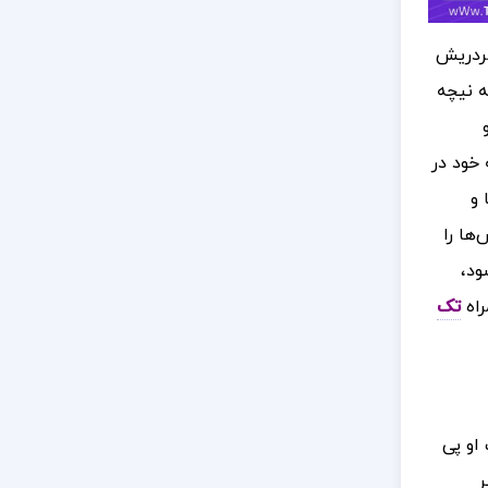
فردریش
 از ۲۶ آگوست تا ۳ سپتامبر ۱۸۸۸، در حالی که نیچه
 خود در
 و
ها را
ود،
راه
تک
او پی
ر