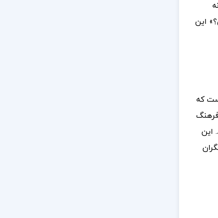
ه
؟» این
**۸ فصل** روایت شده است که
فرهنگ
 این
گران