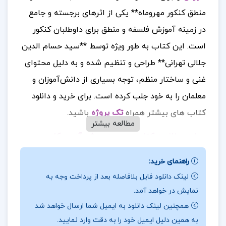
منطق کنکور مهروماه** یکی از اثرهای برجسته و جامع
در زمینه آموزش فلسفه و منطق برای داوطلبان کنکور
است. این کتاب به طور ویژه توسط **سید حسام الدین
جلالی تهرانی** طراحی و تنظیم شده و به دلیل محتوای
غنی و ساختار منظم، توجه بسیاری از دانش‌آموزان و
معلمان را به خود جلب کرده است.
برای خرید و دانلود
کتاب های بیشتر همراه
تک پروژه
باشید.
مطالعه بیشتر
درباره و خلاصه کتاب عصبيت و رشد آدمی كارن
هورنای
راهنمای خرید:
این کتاب به گونه‌ای طراحی شده که شامل
لینک دانلود فایل بلافاصله بعد از پرداخت وجه به
نمایش در خواهد آمد.
**درسنامه‌های جامع** و مفصل است که هر درس به
همچنین لینک دانلود به ایمیل شما ارسال خواهد شد
صورت جداگانه و با دقت توضیح داده شده است. این
به همین دلیل ایمیل خود را به دقت وارد نمایید.