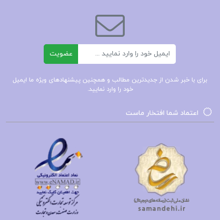
📌 فهرست مطالب کتاب عصبيت و رشد آدمی كارن
هورنای:
فصل اول : تلاش برتی کسب چلال و عظمت
ایمیل
عضویت
فصل دوم : توقعات و انتظارات عصبی
فصل سوم : بلای باید
برای با خبر شدن از جدیدترین مطالب و همچنین پیشنهادهای ویژه ما ایمیل
خود را وارد نمایید.
فصل چهارم : غرور عصبی
فصل پنجم: عصبیت و رشد
اعتماد شما افتخار ماست
و…
فلسفه و منطق جامع مهروماه ۱۴۰۳
پی دی اف فلسفه و منطق جامع مهروماه رایگان
فلسفه و منطق جامع مهروماه ۱۴۰۲