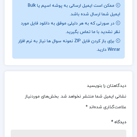
درسنامه‌ها به دانش‌آموزان کمک می‌کند تا مفاهیم
ممکن است ایمیل ارسالی به پوشه اسپم یا Bulk
پیچیده فلسفه و منطق را به خوبی درک کنند و به صورت
ایمیل شما ارسال شده باشد.
اصولی و ساختاریافته به یادگیری بپردازند.
در صورتی که به هر دلیلی موفق به دانلود فایل مورد
نظر نشدید با ما تماس بگیرید.
درباره نویسنده کتاب عصبيت و رشد آدمی كارن
برای باز کردن فایل ZIP نمونه سوال ها نیاز به نرم افزار
هورنای
Winrar دارید.
علاوه بر درسنامه‌ها، کتاب شامل **تست‌های متنوع**
است که به صورت کتبی، شفاهی و ترکیبی نمره‌دار ارائه
شده‌اند. این تست‌ها به دانش‌آموزان این امکان را
دیدگاهتان را بنویسید
می‌دهند که توانایی‌های خود را در زمینه‌های مختلف
نشانی ایمیل شما منتشر نخواهد شد.
بخش‌های موردنیاز
سنجیده و نقاط قوت و ضعف خود را شناسایی کنند. هر
علامت‌گذاری شده‌اند
*
تست دارای **پاسخنامه تشریحی** است که به
دانش‌آموزان کمک می‌کند تا درک بهتری از پاسخ‌ها و
دیدگاه
*
روش‌های حل مسائل داشته باشند و از اشتباهات خود