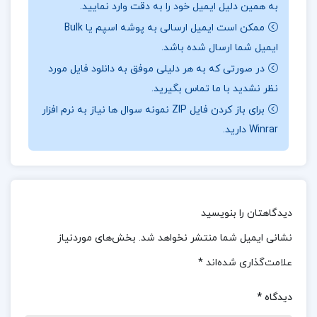
به همین دلیل ایمیل خود را به دقت وارد نمایید.
صورت جداگانه و با دقت توضیح داده شده است. این
ممکن است ایمیل ارسالی به پوشه اسپم یا Bulk
درسنامه‌ها به دانش‌آموزان کمک می‌کند تا مفاهیم
ایمیل شما ارسال شده باشد.
پیچیده فلسفه و منطق را به خوبی درک کنند و به صورت
در صورتی که به هر دلیلی موفق به دانلود فایل مورد
اصولی و ساختاریافته به یادگیری بپردازند.
نظر نشدید با ما تماس بگیرید.
برای باز کردن فایل ZIP نمونه سوال ها نیاز به نرم افزار
درباره نویسنده کتاب نامه دانشوران ناصري جمعي از
Winrar دارید.
دانشمندان دوره قاجار جلد چهارم
علاوه بر درسنامه‌ها، کتاب شامل **تست‌های متنوع**
است که به صورت کتبی، شفاهی و ترکیبی نمره‌دار ارائه
دیدگاهتان را بنویسید
شده‌اند. این تست‌ها به دانش‌آموزان این امکان را
نشانی ایمیل شما منتشر نخواهد شد.
بخش‌های موردنیاز
می‌دهند که توانایی‌های خود را در زمینه‌های مختلف
علامت‌گذاری شده‌اند
*
سنجیده و نقاط قوت و ضعف خود را شناسایی کنند. هر
تست دارای **پاسخنامه تشریحی** است که به
دیدگاه
*
دانش‌آموزان کمک می‌کند تا درک بهتری از پاسخ‌ها و