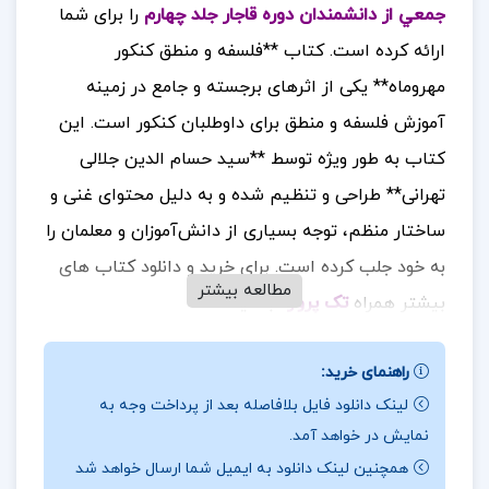
جمعي از دانشمندان دوره قاجار جلد چهارم
را برای شما
ارائه کرده است.
کتاب **فلسفه و منطق کنکور
مهروماه** یکی از اثرهای برجسته و جامع در زمینه
آموزش فلسفه و منطق برای داوطلبان کنکور است. این
کتاب به طور ویژه توسط **سید حسام الدین جلالی
تهرانی** طراحی و تنظیم شده و به دلیل محتوای غنی و
ساختار منظم، توجه بسیاری از دانش‌آموزان و معلمان را
به خود جلب کرده است.
برای خرید و دانلود کتاب های
مطالعه بیشتر
بیشتر همراه
تک پروژه
باشید.
درباره و خلاصه کتاب نامه دانشوران ناصري جمعي از
راهنمای خرید:
دانشمندان دوره قاجار جلد چهارم
لینک دانلود فایل بلافاصله بعد از پرداخت وجه به
نمایش در خواهد آمد.
این کتاب به گونه‌ای طراحی شده که شامل
همچنین لینک دانلود به ایمیل شما ارسال خواهد شد
**درسنامه‌های جامع** و مفصل است که هر درس به