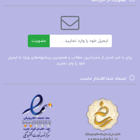
عضویت در خبرنامه
فرمت‌های مختلف آزمون آشنا شوند و خود را برای
شرایط واقعی کنکور آماده کنند.
فهرست مطالب کتاب نامه دانشوران ناصري جمعي از
ایمیل
دانشمندان دوره قاجار جلد چهارم:
عضویت
فصل اول : ابونصر صائق
برای با خبر شدن از جدیدترین مطالب و همچنین پیشنهادهای ویژه ما ایمیل
خود را وارد نمایید.
فصل دوم : شرف الدوله
فصل سوم : ابو علی فارسی
اعتماد شما افتخار ماست
فصل چهارم : هدایت الهی
فصل پنجم : میرزا ابولحسن
و…
فلسفه و منطق جامع مهروماه ۱۴۰۳