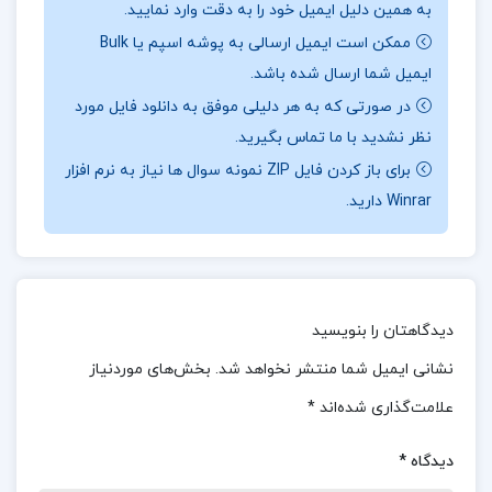
به همین دلیل ایمیل خود را به دقت وارد نمایید.
نیاز به پیگیری عملی: برای بهره‌برداری کامل از مفاهیم
ممکن است ایمیل ارسالی به پوشه اسپم یا Bulk
کتاب، نیاز به پیگیری عملی و مداوم است.
ایمیل شما ارسال شده باشد.
در صورتی که به هر دلیلی موفق به دانلود فایل مورد
درباره نویسنده کتاب نامه دانشوران ناصري جمعي از
نظر نشدید با ما تماس بگیرید.
دانشمندان دوره قاجار جلد سوم
برای باز کردن فایل ZIP نمونه سوال ها نیاز به نرم افزار
Winrar دارید.
ایجاد تیم قهرمان: روش‌ها و راهکارهایی برای ایجاد و
مدیریت تیم‌های موفق و کارآمد.
ارتباط با دیگران: تکنیک‌هایی برای بهبود مهارت‌های
ارتباطی و ایجاد ارتباط موثر با اعضای تیم و سایر افراد.
دیدگاهتان را بنویسید
نشانی ایمیل شما منتشر نخواهد شد.
بخش‌های موردنیاز
زندگی مانند یک رهبر کسب و کار: بررسی ویژگی‌ها و
علامت‌گذاری شده‌اند
*
عادات رهبران موفق در کسب و کار و نحوه اعمال آن‌ها
در زندگی روزمره.
دیدگاه
*