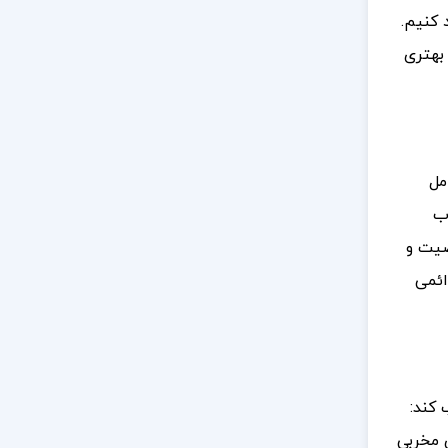
 کنیم.
 بهتری
ا شامل
وب
صیت و
ائمی
 کند:
رهای مخربی