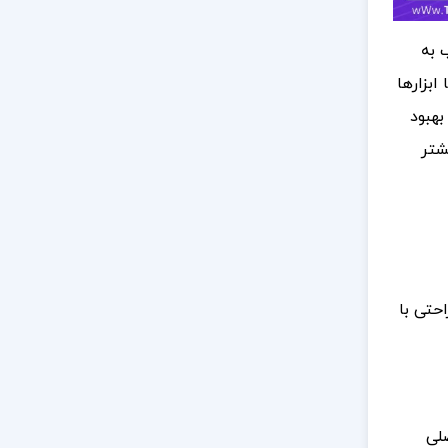
 به
ابزارها
بهبود
شتر
حتی با
صلی