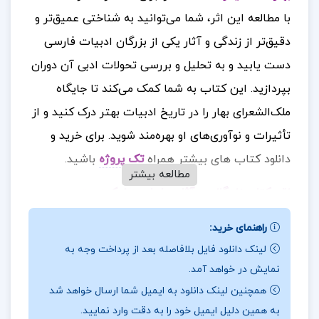
با مطالعه این اثر، شما می‌توانید به شناختی عمیق‌تر و
دقیق‌تر از زندگی و آثار یکی از بزرگان ادبیات فارسی
دست یابید و به تحلیل و بررسی تحولات ادبی آن دوران
بپردازید. این کتاب به شما کمک می‌کند تا جایگاه
ملک‌الشعرای بهار را در تاریخ ادبیات بهتر درک کنید و از
تأثیرات و نوآوری‌های او بهره‌مند شوید
برای خرید و
.
دانلود کتاب های بیشتر همراه
ت
ک پروژه
باشید.
مطالعه بیشتر
نقد کتاب زندگانی و آثار بهار احمد نیکوهمت
این کتاب نه تنها برای علاقه‌مندان به ادبیات فارسی،
راهنمای خرید:
بلکه برای پژوهشگران و دانشجویان نیز منبعی غنی و
لینک دانلود فایل بلافاصله بعد از پرداخت وجه به
نمایش در خواهد آمد.
ارزشمند محسوب می‌شود. شرح حال ملک‌الشعرای بهار،
همچنین لینک دانلود به ایمیل شما ارسال خواهد شد
با توجه به اینکه توسط نویسنده‌ای معتبر و با تأیید خود
به همین دلیل ایمیل خود را به دقت وارد نمایید.