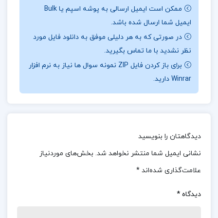
بهار نوشته شده است، به عنوان یکی از منابع معتبر در
ممکن است ایمیل ارسالی به پوشه اسپم یا Bulk
زمینه ادبیات فارسی شناخته می‌شود.
ایمیل شما ارسال شده باشد.
در صورتی که به هر دلیلی موفق به دانلود فایل مورد
بخشی از کتاب زندگانی و آثار بهار احمد نیکوهمت
نظر نشدید با ما تماس بگیرید.
شرح حال ملک‌الشعرای بهار نه تنها به بیان جزئیات
برای باز کردن فایل ZIP نمونه سوال ها نیاز به نرم افزار
زندگی او می‌پردازد، بلکه به بررسی عمیق آثار ادبی و
Winrar دارید.
شعری او نیز می‌پردازد. این اثر، به خوانندگان این
امکان را می‌دهد تا با دنیای شعری بهار و تأثیرات او بر
ادبیات فارسی آشنا شوند. نکاتی که بهار خود به این
دیدگاهتان را بنویسید
شرح حال افزوده است، به ارزش و اهمیت این کتاب
نشانی ایمیل شما منتشر نخواهد شد.
بخش‌های موردنیاز
افزوده و به خوانندگان دیدگاهی منحصربه‌فرد از ذهن و
علامت‌گذاری شده‌اند
*
دیدگاه‌های این شاعر بزرگ ارائه می‌دهد.
دیدگاه
*
معرفی کتاب زندگانی و آثار بهار احمد نیکوهمت