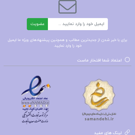
براندو
298صفحهPDF
ایمیل
دانلود
کتاب عهد جدید پیروز سیار
1278صفحهPDf
عضویت
دانلود
کتاب قوانین علم ثروتمند شدن والاس
برای با خبر شدن از جدیدترین مطالب و همچنین پیشنهادهای ویژه ما ایمیل
دلویس
91صفحهPDf
خود را وارد نمایید.
اعتماد شما افتخار ماست
لینک های مفید