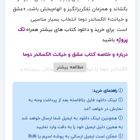
بکشاند و همزمان تفکربرانگیز و الهام‌بخش باشد، «عشق
و خیانت» الکساندر دوما انتخاب بسیار مناسبی
است.
برای خرید و دانلود کتاب های بیشتر همراه
تک
پروژه
باشید.
درباره و خلاصه کتاب عشق و خیانت الکساندر دوما
مطالعه بیشتر
الکساندر دوما با مهارت بی‌نظیری داستانی پیچیده و
هیجان‌انگیز را روایت می‌کند که خواننده را تا پایان
کتاب مجذوب می‌کند.شخصیت‌های داستان دارای عمق
راهنمای خرید:
و پیچیدگی‌های فراوانی هستند که آن‌ها را بسیار
لینک دانلود فایل بلافاصله بعد از پرداخت وجه به
نمایش در خواهد آمد.
واقعی و قابل لمس می‌سازد.کتاب به مضامین مهمی
همچنین لینک دانلود به ایمیل شما ارسال خواهد شد
همچون عشق، خیانت، وفاداری و طمع پرداخته است که
به همین دلیل ایمیل خود را به دقت وارد نمایید.
همیشه در زندگی انسان‌ها مطرح بوده و خواهد بود.
ممکن است ایمیل ارسالی به پوشه اسپم یا Bulk