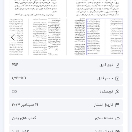
نوع فایل
PDF
حجم فایل
1,743KB
نویسنده
cio
تاریخ انتشار
19 سپتامبر 2024
دسته بندی
کتاب های رمان
تعداد بازدید
1082 بازدید