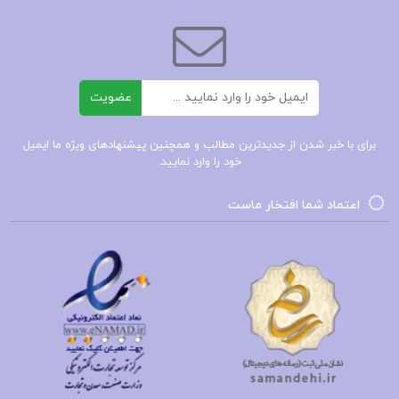
کتاب عظیم تر از یک زندگی مارلون براندو
دانلود کتاب عظیم تر از یک زندگی
ایمیل
عضویت
دانلود کتاب عظیم تر از یک زندگیpdf
برای با خبر شدن از جدیدترین مطالب و همچنین پیشنهادهای ویژه ما ایمیل
کتاب پیشنهادی📚
خود را وارد نمایید.
اعتماد شما افتخار ماست
دانلود
کتاب فئودور داستایفسکی ارنست جی
سیمونز
125صفحهPDF
دانلود
کتاب عهد جدید پیروز سیار
1278صفحهPDF
دانلود
کتاب عصیان یوزف روت
158صفحهPDf