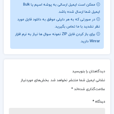
برجسته‌ترین بازیگر دوران سینمای دنیا می‌نامند.
ممکن است ایمیل ارسالی به پوشه اسپم یا Bulk
ایمیل شما ارسال شده باشد.
درباره نویسنده کتاب عظیم تر از یک زندگی مارلون
در صورتی که به هر دلیلی موفق به دانلود فایل مورد
براندو
نظر نشدید با ما تماس بگیرید.
مارلون براندو در تاریخ ۳ آوریل ۱۹۲۴ در اوماها، ایالت
برای باز کردن فایل ZIP نمونه سوال ها نیاز به نرم افزار
نبراسکا چشم به جهان گشود. او از نوجوانی به
Winrar دارید.
هنرپیشگی علاقه‌مند شد و با تلاش و پشتکار، به یکی از
موثرترین و محبوب‌ترین بازیگران دوران سینما تبدیل
شد. بسیاری از نقش‌آفرینی‌های او، همچون نقش در
دیدگاهتان را بنویسید
«پدرخوانده»، به عنوان برجسته‌ترین کارهایش شناخته
نشانی ایمیل شما منتشر نخواهد شد.
بخش‌های موردنیاز
می‌شوند.
علامت‌گذاری شده‌اند
*
معرفی کتاب عظیم تر از یک زندگی مارلون براندو
دیدگاه
*
ترجمه‌ی فارسی این اثر بر اساس آخرین متن