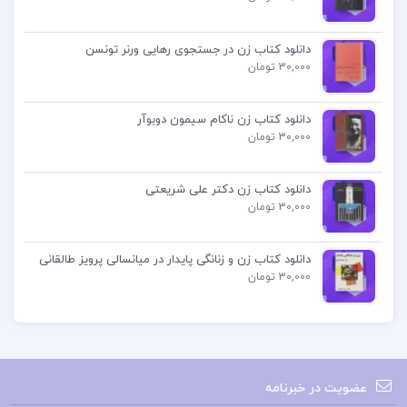
بازیگران گذاشته و نام او همواره در تاریخ سینما
جاودان خواهد ماند.
دانلود کتاب زن در جستجوی رهایی ورنر تونسن
30,000 تومان
📌 فهرست مطالب کتاب عظیم تر از یک زندگی مارلون
براندو
:
دانلود کتاب زن ناکام سیمون دوبوآر
30,000 تومان
فصل اول: یک پسر آمریکایی
فصل دوم: شهری بزرگ و نورانی
دانلود کتاب زن دکتر علی شریعتی
30,000 تومان
فصل سوم: برخورد با هالیوود
و …
دانلود کتاب زن و زنانگی پایدار در میانسالی پرویز طالقانی
30,000 تومان
دانلود پی دی اف عظیم تر از یک زندگی
خرید pdf عظیم تر از یک زندگی
عضویت در خبرنامه