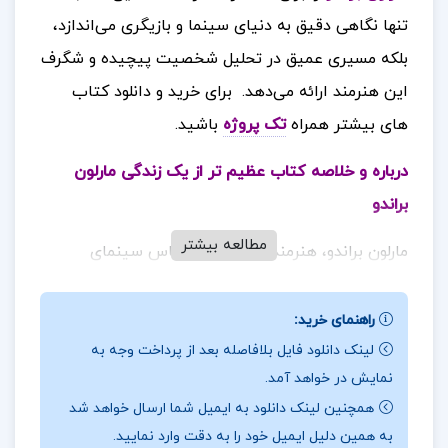
تنها نگاهی دقیق به دنیای سینما و بازیگری می‌اندازد،
بلکه مسیری عمیق در تحلیل شخصیت پیچیده و شگرف
این هنرمند ارائه می‌دهد.
برای خرید و دانلود کتاب
های بیشتر همراه
تک پروژه
باشید.
درباره و خلاصه کتاب عظیم تر از یک زندگی مارلون
براندو
مطالعه بیشتر
مارلون براندو، هنرمند و بازیگر سرشناس سینمای
هالیوود و دنیا، به خاطر بازی در شاهکار سینما
«پدرخوانده» برنده تندیس اسکار شد. او با اجرایی
راهنمای خرید:
بی‌نظیر در نقش ویتو کورلئونه، این شخصیت را برای
لینک دانلود فایل بلافاصله بعد از پرداخت وجه به
نمایش در خواهد آمد.
همیشه در ذهن سینما دوستان ماندگار کرد. بسیاری از
همچنین لینک دانلود به ایمیل شما ارسال خواهد شد
منتقدان فیلم‌های سینما و هالیوود، مارلون براندو را
به همین دلیل ایمیل خود را به دقت وارد نمایید.