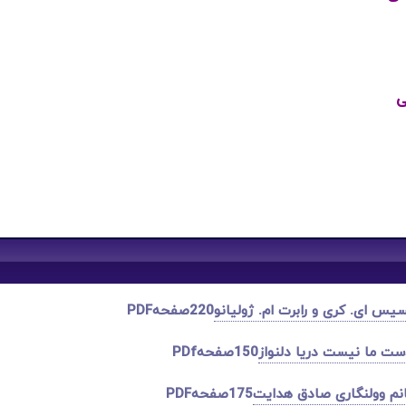
ی
س ای. کری و رابرت ام. ژولیانو
220صفحهPDF
ت ما نیست دریا دلنواز
150صفحهPDf
نم وولنگاری صادق
هدایت
175صفحه
PDF