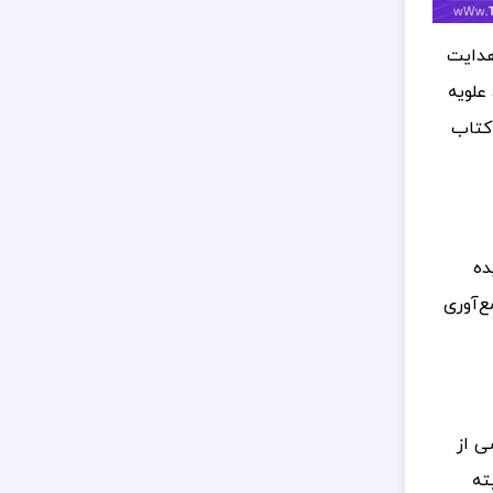
هدایت
علویه
 کتاب
ده
ع‌آوری
ی از
ته