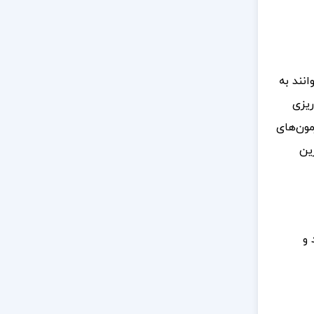
نند به
ریزی
مون‌های
ین
 و