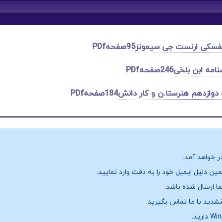
یفسکی ارنست جی سیمونز
95صفحهPDf
نامه ابن بلخی
246صفحهPDf
184صفحهPDf
ر خواهد آمد.
ن دلیل ایمیل خود را به دقت وارد نمایید.
نشدید با ما تماس بگیرید.