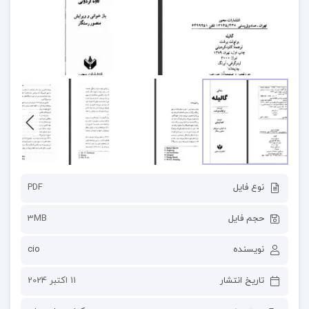
نوع فایل
PDF
حجم فایل
3MB
نویسنده
cio
تاریخ انتشار
11 اکتبر 2024