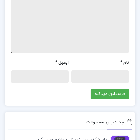
روایت با سپیده‌دم در خانه‌ی کوچک گالیله در ونیز آغاز
می‌شود، زمانی که او چهل و شش سال دارد، و در تاریکی
شب در خانه‌ی بزرگ او در نزدیکی فلورانس، در سن
هفتاد و هشت سالگی به پایان می‌رسد.
معرفی کتاب زندگی‌ گالیله برتولت برشت کاوه کردونی
نام
*
ایمیل
*
نمایش‌نامه‌ای که برتولت برشت، نمایش‌نامه‌نویس
نامدار آلمانی، در سال ۱۹۳۸ نوشت، یکی از درام‌های
تاریخی برجسته‌ی او به نام “زندگی گالیله” است. این اثر
به زندگی و تحقیقات علمی گالیله، دانشمند بزرگ
ایتالیایی، می‌پردازد. این نمایش‌نامه برای نخستین بار
در سال ۱۹۴۳ در زوریخ، سوئیس به روی صحنه رفت و
جدیدترین محصولات
توجه مخاطبان را به خود جلب کرد. داستان نمایش‌نامه
دانلود کتاب زن در تئاتر جهان منوچهر اکبرلو