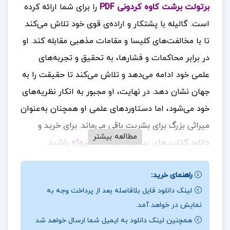
برتولت برشت کاوه کردونی PDF
را برای شما ارائه کرده
است. گالیله با پشتکار و اراده‌ی قوی خود تلاش می‌کند
تا با مخالفت‌های کلیسا و مقامات مذهبی مقابله کند. او
در برابر محاکمات و فشارها، به تحقیق و تجربه‌های
علمی خود ادامه می‌دهد و تلاش می‌کند تا حقیقت را به
جهان نشان دهد. در نهایت، او مجبور به انکار نظریه‌های
خود می‌شود، اما دستاوردهای علمی او همچنان به‌عنوان
میراثی بزرگ برای بشریت باقی می‌ماند
برای خرید و
.
مطالعه بیشتر
دانلود کتاب های بیشتر همراه
تک پروژه
باشید.
نقد کتاب زندگی‌ گالیله برتولت برشت کاوه کردونی
راهنمای خرید:
صحنه‌ی آغازین نمایش‌نامه در اتاق گالیله با حضور
لینک دانلود فایل بلافاصله بعد از پرداخت وجه به
نمایش در خواهد آمد.
شاگردش آندره‌آ، که پسر خدمتکار او، خانم سارتی، نیز
همچنین لینک دانلود به ایمیل شما ارسال خواهد شد
هست، شروع می‌شود. گالیله در حال توضیح نظریه‌های