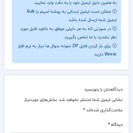
به همین دلیل ایمیل خود را به دقت وارد نمایید.
خود به آندره‌آ است و تلاش می‌کند تا او را با روش‌های
ممکن است ایمیل ارسالی به پوشه اسپم یا Bulk
علمی آشنا کند. برتولت برشت این اثر را پس از تغییر
ایمیل شما ارسال شده باشد.
ایدئولوژیک خود به مارکسیسم نوشت. در این
در صورتی که به هر دلیلی موفق به دانلود فایل مورد
نمایش‌نامه، برشت به بررسی رابطه‌ی علم و قدرت
نظر نشدید با ما تماس بگیرید.
می‌پردازد و نشان می‌دهد چگونه نظام‌های قدرت
برای باز کردن فایل ZIP نمونه سوال ها نیاز به نرم افزار
Winrar دارید.
می‌توانند مانع پیشرفت علمی شوند. این نمایش‌نامه به
عنوان یکی از آثار برجسته‌ی برشت قبل از مرگ او
شناخته می‌شود و تأثیر عمیقی بر مخاطبان داشته
است.
دیدگاهتان را بنویسید
بخشی از کتاب زندگی‌ گالیله برتولت برشت کاوه
نشانی ایمیل شما منتشر نخواهد شد.
بخش‌های موردنیاز
کردونی
علامت‌گذاری شده‌اند
*
نمایش‌نامه در پانزده صحنه به وقوع می‌پیوندد و حوادث
دیدگاه
*
تاریخی اواخر قرن شانزدهم در ایتالیا را روایت می‌کند.