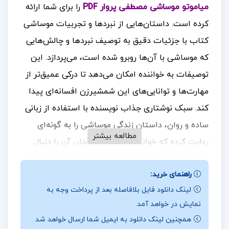
میاموتو موساشی مصطفی پروار PDF
را برای شما ارائه
کرده است. داستان‌هایی از نبردها و تجربیات موساشی
کتاب با جزئیات دقیق به توصیف نبردها و چالش‌هایی
که موساشی با آن‌ها روبرو شده است، می‌پردازد. این
توصیفات به خواننده امکان می‌دهد تا درکی عمیق‌تر از
مهارت‌ها و توانایی‌های این شمشیرزن افسانه‌ای پیدا
کند. سبک نوشتاری جذاب نویسنده با استفاده از زبانی
ساده و روان، داستان زندگی موساشی را به گونه‌ای
مطالعه بیشتر
روایت کرده که خواننده با لذت و هیجان آن را دنبال
می‌کند
برای خرید و دانلود کتاب های بیشتر همراه
تک
.
راهنمای خرید:
پروژه
باشید.
لینک دانلود فایل بلافاصله بعد از پرداخت وجه به
نقد کتاب زندگینامه میاموتو موساشی مصطفی پروار
نمایش در خواهد آمد.
همچنین لینک دانلود به ایمیل شما ارسال خواهد شد
برخی از ویژگی‌های برجسته‌ی این کتاب: روایت دقیق و