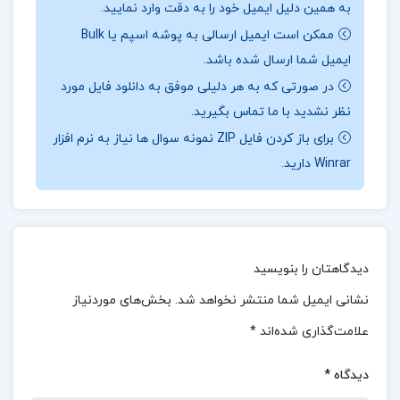
به همین دلیل ایمیل خود را به دقت وارد نمایید.
مستند: مصطفی پروار با استفاده از منابع معتبر تاریخی
ممکن است ایمیل ارسالی به پوشه اسپم یا Bulk
توانسته است تصویری واقعی از زندگی موساشی ارائه
ایمیل شما ارسال شده باشد.
دهد. این کتاب به بررسی تمام جنبه‌های زندگی او، از
در صورتی که به هر دلیلی موفق به دانلود فایل مورد
کودکی تا تبدیل شدن به یک اسطوره‌ی شمشیرزنی
نظر نشدید با ما تماس بگیرید.
می‌پردازد. تاکید بر فلسفه‌ی زندگی و هنر شمشیرزنی
برای باز کردن فایل ZIP نمونه سوال ها نیاز به نرم افزار
Winrar دارید.
موساشی تنها یک شمشیرزن نبود، بلکه دارای فلسفه‌ی
زندگی منحصر به فردی بود که تاثیر زیادی بر هنر
شمشیرزنی او داشت. این کتاب به خوبی به این جنبه‌ها
پرداخته و نشان می‌دهد چگونه تعهد و پیگیری مستمر
دیدگاهتان را بنویسید
می‌تواند به موفقیت منجر شود.
نشانی ایمیل شما منتشر نخواهد شد.
بخش‌های موردنیاز
بخشی از کتاب زندگینامه میاموتو موساشی مصطفی
علامت‌گذاری شده‌اند
*
پروار
دیدگاه
*
زندگینامه میاموتو موساشی نوشته‌ی مصطفی پروار به