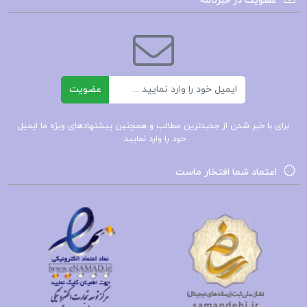
عضویت در خبرنامه
باعث می‌شود کتاب به عنوان یک منبع آموزشی و
تحقیقی نیز مورد استفاده قرار گیرد. الهام‌بخش برای
خوانندگان داستان زندگی موساشی می‌تواند الهام‌بخش
بسیاری از افراد باشد. تلاش‌های او برای بهبود و تکامل
ایمیل
عضویت
هنر شمشیرزنی و نیز ایستادگی در برابر چالش‌های
زندگی می‌تواند الگوی خوبی برای هر کسی باشد که به
برای با خبر شدن از جدیدترین مطالب و همچنین پیشنهادهای ویژه ما ایمیل
خود را وارد نمایید.
دنبال پیشرفت و موفقیت است.
اعتماد شما افتخار ماست
دانلود کتاب زندگی نامه میاموتو موساشی
میاموتو موساشی شمشیرزن افسانه ایی ژاپن
رمان میاموتو موساشی
کتاب زندگینامه میاموتو موساشی