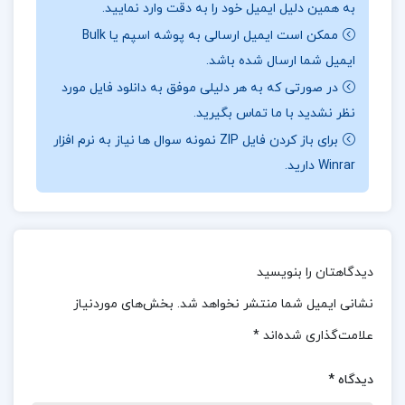
به همین دلیل ایمیل خود را به دقت وارد نمایید.
پژوهش‌های معتبر، تصویری کامل‌تر از این شخصیت
ممکن است ایمیل ارسالی به پوشه اسپم یا Bulk
علمی ارائه دهد. در کنار شرح زندگی بودان، تحلیل‌های
ایمیل شما ارسال شده باشد.
علمی و بررسی تاثیرات او بر علم ریاضیات و سایر
در صورتی که به هر دلیلی موفق به دانلود فایل مورد
زمینه‌های علمی نیز مورد توجه قرار گرفته است.
نظر نشدید با ما تماس بگیرید.
برای باز کردن فایل ZIP نمونه سوال ها نیاز به نرم افزار
بخشی از کتاب زندگینامه علمی دانشوران جلد 3 احمد
Winrar دارید.
بیرشک
در سال ۱۱۹۳ به پاس خدمات علمی و آموزشی‌اش، نشان
“شوالیه‌ی لژیون افتخار” به او اعطا شد. بودان به مدت
دیدگاهتان را بنویسید
۲۰ سال مقام سربازرس تحصیلات در دانشگاه پاریس را
نشانی ایمیل شما منتشر نخواهد شد.
بخش‌های موردنیاز
بر عهده داشت. شاید همین مقام موجب شد که وی به
علامت‌گذاری شده‌اند
*
یافتن روش‌هایی در ریاضیات، که استفاده از آن‌ها
برای دانشجویان تازه‌کار آسان باشد، علاقه‌مند شود.
دیدگاه
*