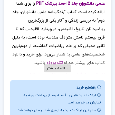
علمی دانشوران جلد 2 احمد بیرشک PDF
را برای شما
ارائه کرده است. کتاب “زندگینامه علمی دانشوران، جلد
دوم” به بررسی زندگی و آثار یکی از بزرگ‌ترین
ریاضیدانان تاریخ، اقلیدس، می‌پردازد. اقلیدس که تا
قرن بیستم نامش مترادف هندسه بوده است، به دلیل
تاثیر عمیقی که بر علم ریاضیات گذاشته، از مهم‌ترین
شخصیت‌های علمی به شمار می‌رود
برای خرید و دانلود
.
کتاب های بیشتر همراه
تک پروژه
باشید.
مطالعه بیشتر
نقد کتاب زندگینامه علمی دانشوران جلد 2 احمد
بیرشک
راهنمای خرید:
پیشگفتار این کتاب بیان می‌کند که با وجود شهرت
لینک دانلود فایل بلافاصله بعد از پرداخت وجه به
نمایش در خواهد آمد.
بسیار اقلیدس، اطلاعات محدودی از زندگی او در
همچنین لینک دانلود به ایمیل شما ارسال خواهد شد
دسترس است. تنها دو واقعیت درباره او معلوم است که