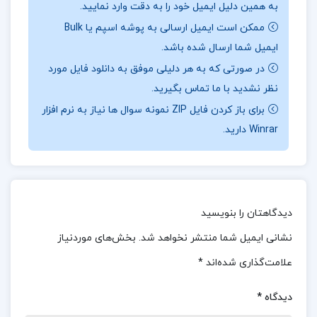
به همین دلیل ایمیل خود را به دقت وارد نمایید.
البته این‌ها هم خالی از شک و تردید نیستند. اول اینکه
ممکن است ایمیل ارسالی به پوشه اسپم یا Bulk
اقلیدس از لحاظ تاریخی بین شاگردان افلاطون و
ایمیل شما ارسال شده باشد.
ارشمیدوس بوده و دوم اینکه او در اسکندریه تدریس
در صورتی که به هر دلیلی موفق به دانلود فایل مورد
می‌کرده است.
نظر نشدید با ما تماس بگیرید.
برای باز کردن فایل ZIP نمونه سوال ها نیاز به نرم افزار
بخشی از کتاب زندگینامه علمی دانشوران جلد 2 احمد
Winrar دارید.
بیرشک
تا مدت‌ها بسیاری از دانشمندان بر این باور بودند که
اقلیدس از ارشمیدوس سالخورده‌تر بوده است. این
دیدگاهتان را بنویسید
عقیده بر اساس اشاره‌های ارشمیدوس در کتاب “اندر
نشانی ایمیل شما منتشر نخواهد شد.
بخش‌های موردنیاز
کره و استوانه” به کتاب “اصول” اقلیدس استوار بود.
علامت‌گذاری شده‌اند
*
“اصول” اقلیدس یکی از مهم‌ترین آثار ریاضیاتی تاریخ
است که پایه‌های هندسه را برای قرن‌ها محکم کرد و به
دیدگاه
*
عنوان مرجعی برای آموزش هندسه در مدارس و