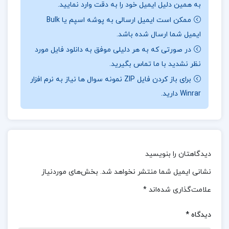
به همین دلیل ایمیل خود را به دقت وارد نمایید.
های بیشتر همراه
تک پروژه
باشید.
ممکن است ایمیل ارسالی به پوشه اسپم یا Bulk
ایمیل شما ارسال شده باشد.
نقد کتاب زنان بنام در تاریخ ایران کامیاب خلیلی
در صورتی که به هر دلیلی موفق به دانلود فایل مورد
این کتاب نه تنها به شما کمک می‌کند تا با تاریخ و
نظر نشدید با ما تماس بگیرید.
فرهنگ زنان ایرانی آشنا شوید، بلکه شما را به درک
برای باز کردن فایل ZIP نمونه سوال ها نیاز به نرم افزار
Winrar دارید.
بهتری از نقش و اهمیت زنان در تاریخ کشورمان
می‌رساند. با خواندن این اثر، می‌توانید به عمق تلاش‌ها
و ایستادگی‌های زنان در برابر نابرابری‌ها و دشواری‌های
زمان پی ببرید و از قدرت و توانمندی آن‌ها الهام بگیرید.
دیدگاهتان را بنویسید
بخشی از کتاب زنان بنام در تاریخ ایران کامیاب خلیلی
نشانی ایمیل شما منتشر نخواهد شد.
بخش‌های موردنیاز
علامت‌گذاری شده‌اند
*
این کتاب در بخش‌های مختلف خود به شرح زندگی،
دستاوردها، و نقش‌های این زنان برجسته می‌پردازد. از
دیدگاه
*
زنانی که در دوران باستان با شجاعت و هوشمندی به