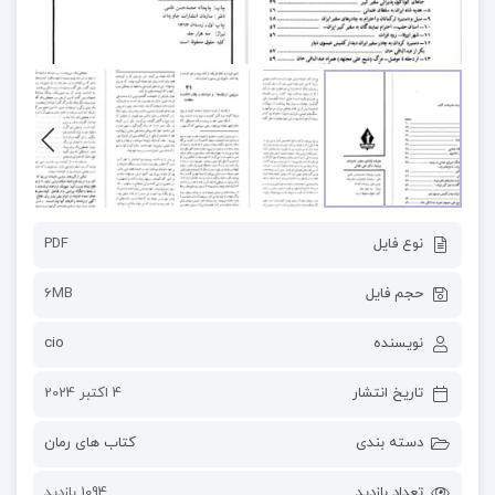
نوع فایل
PDF
حجم فایل
6MB
نویسنده
cio
تاریخ انتشار
4 اکتبر 2024
دسته بندی
کتاب های رمان
تعداد بازدید
1094 بازدید