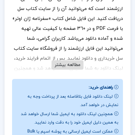
ارزشمند است که می‌توانید آن را از سایت کتاب سل
دریافت کنید. این فایل شامل کتاب «سفرنامه ژان اوتر»
با فرمت PDF و در ٣٦٠ صفحه با کیفیت عالی تهیه
شده و آماده دانلود می‌باشد.
کاربران گرامی، شما
می‌توانید این فایل ارزشمند را از فروشگاه سایت کتاب
سل خریداری و دانلود نمایید. پس از اتمام فرایند خرید،
مطالعه بیشتر
لینک دانلود به شما نمایش داده خواهد شد و همچنین
یک لینک دانلود به ایمیل شما ارسال می‌گردد. بنابراین،
راهنمای خرید:
لطفاً در هنگام خرید، دقت کافی را در وارد کردن آدرس
لینک دانلود فایل بلافاصله بعد از پرداخت وجه به
ایمیل خود داشته باشید تا در دریافت فایل با مشکلی
نمایش در خواهد آمد.
مواجه نشوید.
در ادامه، بخش‌هایی از متن این فایل
همچنین لینک دانلود به ایمیل شما ارسال خواهد شد
آورده شده است.
برای خرید و دانلود کتاب های بیشتر
به همین دلیل ایمیل خود را به دقت وارد نمایید.
همراه
تک پروژه
باشید.
ممکن است ایمیل ارسالی به پوشه اسپم یا Bulk