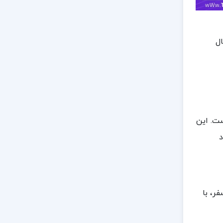
ل
ست. این
د
فر، با