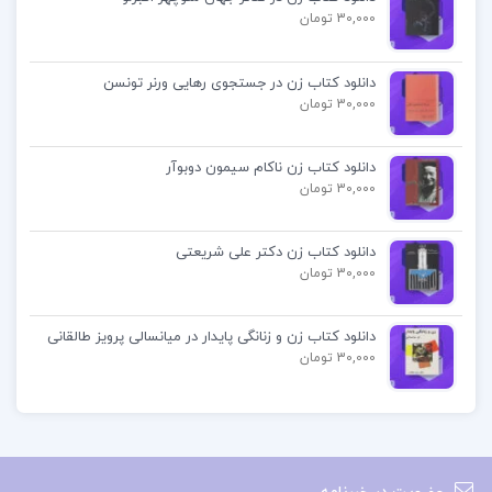
30,000 تومان
آخرین قطار به استانبول عایشه کولین
دانلود کتاب زن در جستجوی رهایی ورنر تونسن
کتاب پیشنهادی📚
30,000 تومان
دانلود کتاب زن ناکام سیمون دوبوآر
دانلود پی دی اف کتاب پیدای پنهان پور سید
30,000 تومان
آقایی
دانلود کتاب زن دکتر علی شریعتی
دانلود پی دی اف کتاب SEISMIC DESIGN
30,000 تومان
GUIDELINES استانفورد
دانلود کتاب زن و زنانگی پایدار در میانسالی پرویز طالقانی
دانلود پی دی اف کتاب اصول و مبانی طراحی
30,000 تومان
صحنه فریدون علیاری