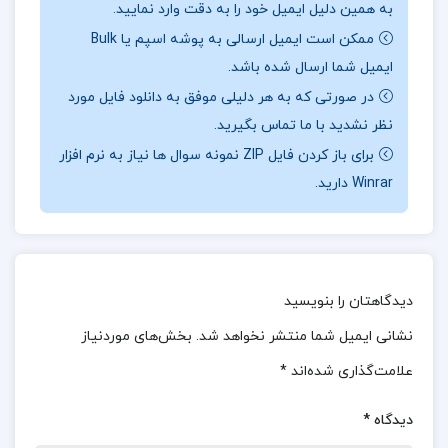
به همین دلیل ایمیل خود را به دقت وارد نمایید.
طرفداران رمان “ملت عشق” نیز خواندن این رمان را
ممکن است ایمیل ارسالی به پوشه اسپم یا Bulk
توصیه کرده و تاثیرگذاری آن را با “ملت عشق” مقایسه
ایمیل شما ارسال شده باشد.
کرده‌اند.
در صورتی که به هر دلیلی موفق به دانلود فایل مورد
نظر نشدید با ما تماس بگیرید.
معرفی کتاب
آخرین قطار به استانبول عایشه کولین
برای باز کردن فایل ZIP نمونه سوال ها نیاز به نرم افزار
آخرین قطار به استانبول” اثری از عایشه کولین است
Winrar دارید.
که به زندگی و تجربیات یک خانواده ایرانی در دوران
جنگ تحمیلی می‌پردازد. این کتاب به طور خاص به
موضوعاتی همچون مهاجرت، افتادگی اجتماعی و
دیدگاهتان را بنویسید
تلاش‌هایی برای یافتن زندگی بهتر در کشور جدید
نشانی ایمیل شما منتشر نخواهد شد.
بخش‌های موردنیاز
می‌پردازد.
علامت‌گذاری شده‌اند
*
چرا باید کتاب
آخرین قطار به استانبول عایشه کولین
خریداری کنیم؟
دیدگاه
*