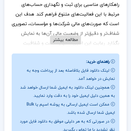
راهکارهای مناسبی برای ثبت و نگهداری حساب‌های
مرتبط با این فعالیت‌های متنوع فراهم کند. هدف این
است که صورت‌های مالی شرکت‌ها و مؤسسات، تصویری
شفاف‌تر و دقیق‌تر از وضعیت مالی آن‌ها به نمایش
مطالعه بیشتر
بگذارد. رعایت این اصول به بهبود دقت و شفافیت
اطلاعات مالی کمک کرده و ارزیابی فعالیت‌های
راهنمای خرید:
اقتصادی را تسهیل می‌کند.
برای خرید و دانلود کتاب
لینک دانلود فایل بلافاصله بعد از پرداخت وجه به
های بیشتر همراه
تک پروژه
باشید.
نمایش در خواهد آمد.
نقد کتاب مقاله براورد هزینه های یک طرح حسابداری
همچنین لینک دانلود به ایمیل شما ارسال خواهد شد
پیمان کاری
به همین دلیل ایمیل خود را به دقت وارد نمایید.
ممکن است ایمیل ارسالی به پوشه اسپم یا Bulk
نگاهی بیاندازیم به نقد و براورد هزینه‌های یک طرح
ایمیل شما ارسال شده باشد.
حسابداری پیمان کاری. تعریف پروژه: ابتدا باید پروژه‌ی
در صورتی که به هر دلیلی موفق به دانلود فایل مورد
پیمان‌کاری تعریف شود. این شامل توضیح دقیق از
نظر نشدید با ما تماس بگیرید.