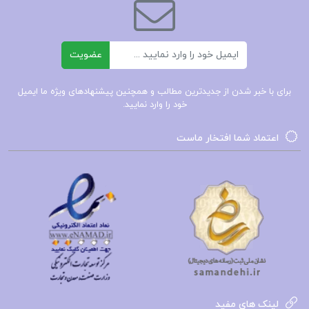
برگزاری جلسه‌ی نگرانی، حتی ممکن است موضوع را
فراموش کرده باشید.
ایمیل
عضویت
چرا باید کتاب زیاد فکر نکنید نیک ترنتون خریداری
کنیم؟
برای با خبر شدن از جدیدترین مطالب و همچنین پیشنهادهای ویژه ما ایمیل
خود را وارد نمایید.
موارد بالا تنها گوشه‌ای از روش‌های مبارزه با تفکر
افراطی در محتوای ارزشمند کتاب **زیاد فکر نکنید**
اعتماد شما افتخار ماست
هستند. این کتاب با ترجمه‌ی **بیتا قوچانی** و توسط
انتشارات **کتیبه پارسی** منتشر شده است و
نخستین بار در سال 2021 به بازار عرضه گردید. با
مطالعه‌ی این کتاب، شما می‌توانید ابزارها و
تکنیک‌هایی را برای بهبود کیفیت زندگی و کاهش
اضطراب‌های ناشی از تفکر افراطی به‌دست آورید.
📌 فهرست مطالب کتاب زیاد فکر نکنید نیک ترنتون:
لینک های مفید