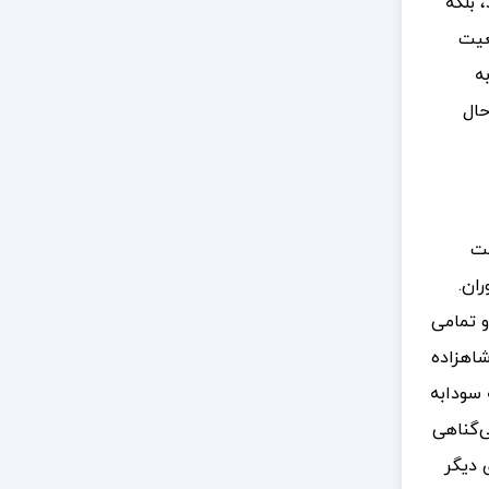
 بلکه
عیت
‌
حال
فت
ان.
و تمامی
شاهزاده
 سودابه
ی‌گناهی
 دیگر