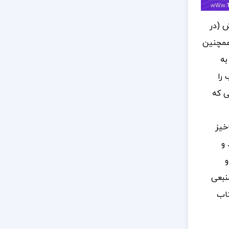
 (در
همچنین
به
را
ی که
خیز
 و
و
نبعی
تاب