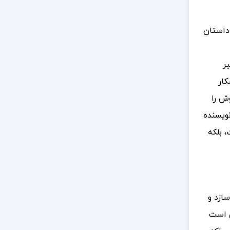
داستان
ر
کار
ش را
نویسنده
 بلکه
ازد و
ی است