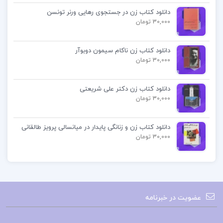
عمیقی را در او برمی‌انگیزد. بسیاری از منتقدان ادبی،
دانلود کتاب زن در جستجوی رهایی ورنر تونسن
30,000 تومان
«ظل الله» را به عنوان یکی از برترین آثار ادبیات
حبسیه در دوران معاصر تحسین کرده‌اند.
دانلود کتاب زن ناکام سیمون دوبوآر
30,000 تومان
📌
فهرست مطالب کتاب ظل الله رضا براهنی:
مقدمه
دانلود کتاب زن دکتر علی شریعتی
30,000 تومان
بخش اول
بخش دوم
دانلود کتاب زن و زنانگی پایدار در میانسالی پرویز طالقانی
بخش سوم
30,000 تومان
و …
خرید کتاب ظل الله رضا براهنی
عضویت در خبرنامه
پی دی اف کتاب ظل الله رضا براهنی