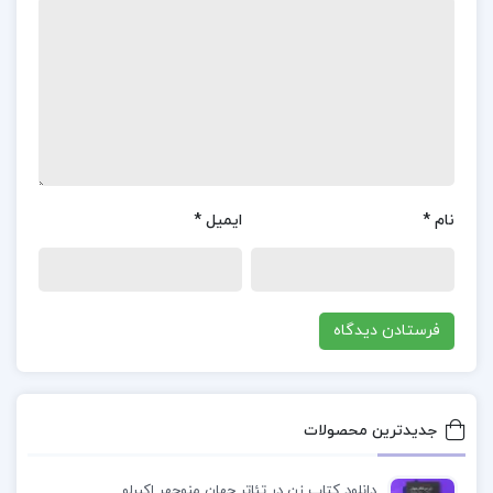
کسب علم و دانش پیشرفت کرد. او از محضر استادان
برجسته زمان خود بهره‌مند شد و در زمینه‌های مختلفی
همچون صرف، نحو، قرائت، انساب، حدیث، کلام، فقه،
اصول، عروض و… به تحصیل پرداخت. گفته می‌شود که
در سن بیست سالگی از تحصیل همه علوم متداول آن
دوره بی‌نیاز شد.
نام
*
ایمیل
*
معرفی کتاب سید رضی مولف نهج البلاغه علی دوانی
چهارمین قرن هجری، دوران طلایی تاریخ اسلام محسوب
می‌شود. در این دوره، دانشمندان بزرگ مسلمان از
تمامی مذاهب همچون شیعه، سنی، زیدی، اسماعیلی و
حتی دانشمندان غیر مسلمان در عراق، مصر، سوریه،
جدیدترین محصولات
ایران و دیگر نقاط جهان اسلام، به آموزش، تحقیق،
دانلود کتاب زن در تئاتر جهان منوچهر اکبرلو