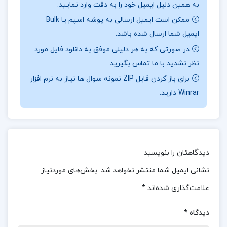
به همین دلیل ایمیل خود را به دقت وارد نمایید.
تألیف نهج‌البلاغه یکی از مهم‌ترین دستاوردهای سید
ممکن است ایمیل ارسالی به پوشه اسپم یا Bulk
رضی، تألیف کتاب “نهج‌البلاغه” است. این کتاب
ایمیل شما ارسال شده باشد.
مجموعه‌ای از خطبه‌ها، نامه‌ها و حکمت‌های امام علی
در صورتی که به هر دلیلی موفق به دانلود فایل مورد
(ع) است که توسط سید رضی گردآوری و تدوین شده
نظر نشدید با ما تماس بگیرید.
است. نهج‌البلاغه به عنوان یکی از برجسته‌ترین آثار
برای باز کردن فایل ZIP نمونه سوال ها نیاز به نرم افزار
Winrar دارید.
ادبی و دینی در تاریخ اسلام شناخته می‌شود و به سید
رضی اعتبار ویژه‌ای بخشیده است.
درباره نویسنده کتاب سید رضی مولف نهج البلاغه علی
دوانی
دیدگاهتان را بنویسید
نشانی ایمیل شما منتشر نخواهد شد.
بخش‌های موردنیاز
سید رضی نبوغ از کودکی تا بزرگسالی محمد بن حسین،
علامت‌گذاری شده‌اند
*
مشهور به سید رضی یا شریف رضی، در سال ۳۵۹ هجری
قمری در بغداد چشم به جهان گشود. از همان کودکی،
دیدگاه
*
نبوغ و استعداد بسیاری داشت و به سرعت در مسیر