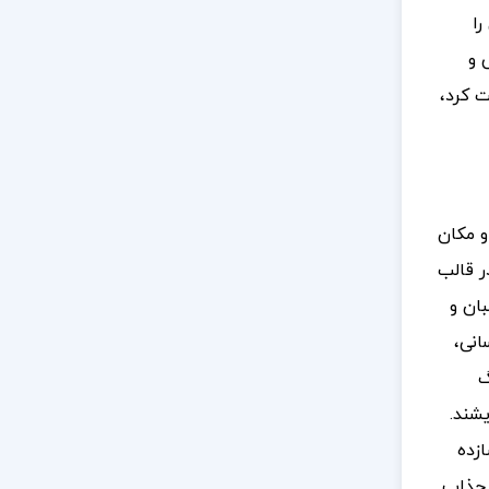
را
ی و
ت کرد،
و مکان
ر قالب
بان و
انی،
گ
شند.
زده
 جذاب