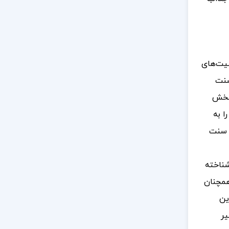
صیت‌های
سنت
‌بخش
ا به
. سنت
شناخته
همچنان
ین
یر