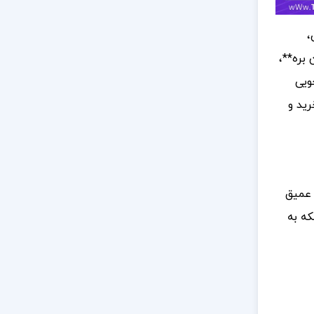
،
بره**،
ویی
رید و
و عمیق
که به