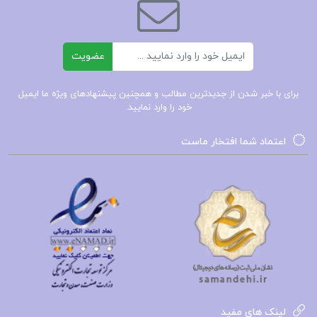
دانلود کتاب شورش نوشته ژول ورن ترجمه عنایت الله
شکیباپور
ایمیل
عضویت
کتاب پیشنهادی📚
برای با خبر شدن از جدیدترین مطالب و همچنین پیشنهادهای ویژه ما ایمیل
خود را وارد نمایید.
اعتماد شما افتخار ماست
کتاب شور زندگی ایروینگ استون
کتاب شکست عادت های کهنه دکتر جو دیسپنزا
کتاب شورش در فارس منوچهر کارگر
لینک های مفید