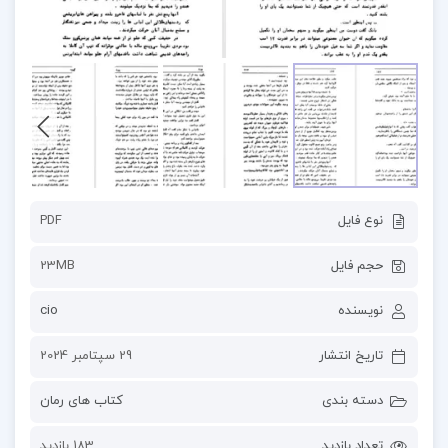
نوع فایل
PDF
حجم فایل
23MB
نویسنده
cio
تاریخ انتشار
29 سپتامبر 2024
دسته بندی
کتاب های رمان
تعداد بازدید
183 بازدید