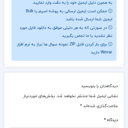
درباره و خلاصه کتاب لحظه های واقعی باربارا دی
به همین دلیل ایمیل خود را به دقت وارد نمایید.
ممکن است ایمیل ارسالی به پوشه اسپم یا Bulk
آنجلس
ایمیل شما ارسال شده باشد.
لحظه‌های واقعی” به خوانندگان کمک می‌کند تا درک
در صورتی که به هر دلیلی موفق به دانلود فایل مورد
بهتری از خوشبختی و روش‌های دستیابی به آن پیدا
نظر نشدید با ما تماس بگیرید.
کنند. به علاوه، این کتاب می‌تواند به عنوان یک راهنما
برای باز کردن فایل ZIP نمونه سوال ها نیاز به نرم افزار
Winrar دارید.
برای زندگی بهتر و آگاهانه‌تر مورد استفاده قرار گیرد.
درباره نویسنده کتاب لحظه های واقعی باربارا دی
آنجلس
دیدگاهتان را بنویسید
نگارش روان و قابل فهم باربارا دی آنجلس با زبانی ساده
نشانی ایمیل شما منتشر نخواهد شد.
بخش‌های موردنیاز
و روان، مفاهیم پیچیده را به شکلی قابل درک و جذاب
علامت‌گذاری شده‌اند
*
ارائه می‌دهد که خواندن آن برای همه سطوح خوانندگان
لذت‌بخش خواهد بود. با خواندن “لحظه‌های واقعی”،
دیدگاه
*
می‌توانید به دنیای جدیدی از رشد فردی و معنوی وارد