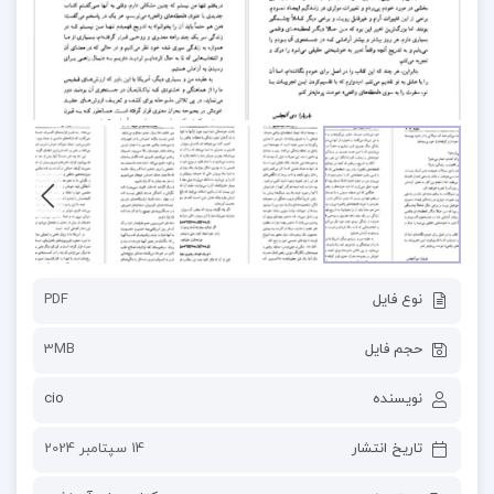
نوع فایل
PDF
حجم فایل
3MB
نویسنده
cio
تاریخ انتشار
14 سپتامبر 2024