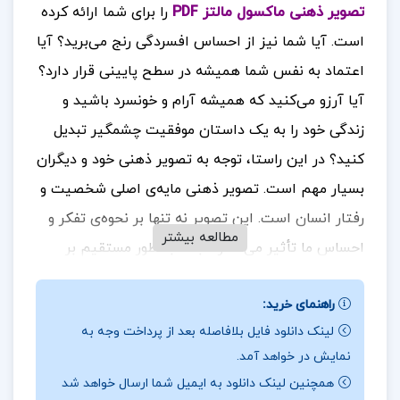
تصویر ذهنی ماکسول مالتز PDF
را برای شما ارائه کرده
است.
آیا شما نیز از احساس افسردگی رنج می‌برید؟ آیا
اعتماد به نفس شما همیشه در سطح پایینی قرار دارد؟
آیا آرزو می‌کنید که همیشه آرام و خونسرد باشید و
زندگی خود را به یک داستان موفقیت چشمگیر تبدیل
کنید؟ در این راستا، توجه به تصویر ذهنی خود و دیگران
بسیار مهم است.
تصویر ذهنی مایه‌ی اصلی شخصیت و
رفتار انسان است. این تصویر نه تنها بر نحوه‌ی تفکر و
مطالعه بیشتر
احساس ما تأثیر می‌گذارد، بلکه به طور مستقیم بر
رفتارهای ما نیز اثر می‌گذارد
برای خرید و دانلود کتاب
راهنمای خرید:
های بیشتر همراه
تک پروژه
باشید.
لینک دانلود فایل بلافاصله بعد از پرداخت وجه به
درباره و خلاصه کتاب روانشناسی تصویر ذهنی ماکسول
نمایش در خواهد آمد.
مالتز
همچنین لینک دانلود به ایمیل شما ارسال خواهد شد