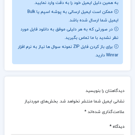
به همین دلیل ایمیل خود را به دقت وارد نمایید.
ذهن ناسالم می‌تواند مانند یک خوره وجود انسان را
ممکن است ایمیل ارسالی به پوشه اسپم یا Bulk
ببلعد و او را مسموم کند، در حالی که یک تصویر ذهنی
ایمیل شما ارسال شده باشد.
سالم می‌تواند مانند ویتامین به تقویت جسم و روح
در صورتی که به هر دلیلی موفق به دانلود فایل مورد
انسان کمک کند و توان او را در مواجهه با مشکلات و
نظر نشدید با ما تماس بگیرید.
سختی‌ها افزایش دهد. مغز انسان نیاز به کنترل و
برای باز کردن فایل ZIP نمونه سوال ها نیاز به نرم افزار
Winrar دارید.
هدایت دارد. فردی که قدرت کنترل اندیشه‌های خود را
پیدا کند، می‌تواند بر مشکلات روانی خود غلبه کند و
زندگی‌اش را به سمت بهبود و پیشرفت سوق دهد.
سایکو سیبرنتیک، علمی است که به کنترل مغز و
دیدگاهتان را بنویسید
اندیشه‌ها می‌پردازد و به ما می‌آموزد که چگونه
نشانی ایمیل شما منتشر نخواهد شد.
بخش‌های موردنیاز
می‌توانیم از قدرت ذهن خود بهره‌برداری کنیم. دکتر
علامت‌گذاری شده‌اند
*
مالتز، با فرمول شگفت‌انگیز خود، تضمین می‌کند که
زندگی شما برای همیشه تغییر خواهد کرد. او ثابت
دیدگاه
*