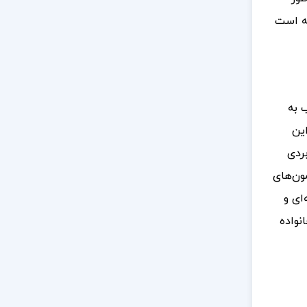
ته است
 به
این
بردی
ون‌های
ای و
نواده