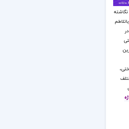
نگاشته
باتلاطم
در
تی
رین
ختی،
تلف
ژه