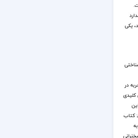
.
دارد
، یکی
شناختی
ربه در
 کلیدی
ین
: کتاب
به
خنرانی