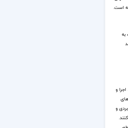
ته است.
 به
د
جرا و
های
بردی و
نند.
طور