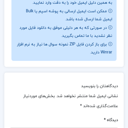
به همین دلیل ایمیل خود را به دقت وارد نمایید.
نیاز به پیگیری عملی: برای بهره‌برداری کامل از مفاهیم
ممکن است ایمیل ارسالی به پوشه اسپم یا Bulk
کتاب، نیاز به پیگیری عملی و مداوم است.
ایمیل شما ارسال شده باشد.
در صورتی که به هر دلیلی موفق به دانلود فایل مورد
درباره نویسنده کتاب شرح سودی بر حافظ 2 عصمت
نظر نشدید با ما تماس بگیرید.
ستارزاده
برای باز کردن فایل ZIP نمونه سوال ها نیاز به نرم افزار
Winrar دارید.
ایجاد تیم قهرمان: روش‌ها و راهکارهایی برای ایجاد و
مدیریت تیم‌های موفق و کارآمد.
ارتباط با دیگران: تکنیک‌هایی برای بهبود مهارت‌های
ارتباطی و ایجاد ارتباط موثر با اعضای تیم و سایر افراد.
دیدگاهتان را بنویسید
نشانی ایمیل شما منتشر نخواهد شد.
بخش‌های موردنیاز
زندگی مانند یک رهبر کسب و کار: بررسی ویژگی‌ها و
علامت‌گذاری شده‌اند
*
عادات رهبران موفق در کسب و کار و نحوه اعمال آن‌ها
در زندگی روزمره.
دیدگاه
*