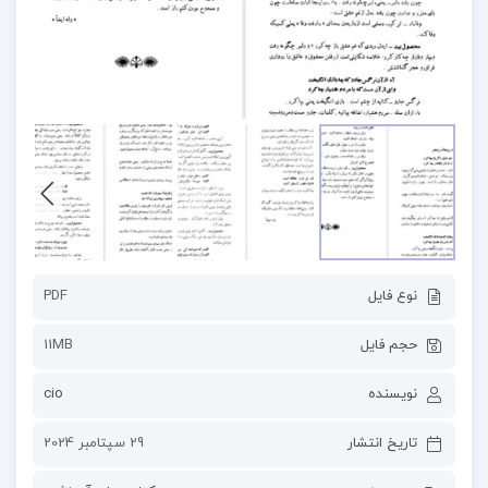
نوع فایل
PDF
حجم فایل
11MB
نویسنده
cio
تاریخ انتشار
29 سپتامبر 2024