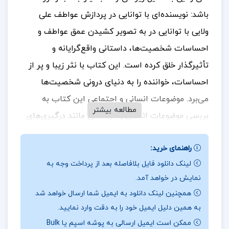
باشد: نویسنده‌ای با توانایی در پردازش عواطف علی
ولایی با توانایی در به تصویر کشیدن عمق عواطف و
احساسات شخصیت‌ها، داستانی واقع‌گرایانه و
تأثیرگذار خلق کرده است. این کتاب با نثر زیبا و پر از
احساسات، خواننده را به دنیای درونی شخصیت‌ها
می‌برد. موضوعات انسانی و اجتماعی این کتاب به
مطالعه بیشتر
بررسی موضوعات انسانی و اجتماعی مانند درگیری‌های
خانوادگی، تأثیرات روانی آن‌ها بر کودکان و چالش‌های
راهنمای خرید:
بزرگ شدن در محیطی پیچیده می‌پردازد. این موضوعات
لینک دانلود فایل بلافاصله بعد از پرداخت وجه به
می‌توانند برای خوانندگان تأمل‌برانگیز و آموزنده باشند
.
نمایش در خواهد آمد.
برای خرید و دانلود کتاب های بیشتر همراه
تک پروژه
همچنین لینک دانلود به ایمیل شما ارسال خواهد شد
باشید.
به همین دلیل ایمیل خود را به دقت وارد نمایید.
ممکن است ایمیل ارسالی به پوشه اسپم یا Bulk
درباره و خلاصه کتاب زندان ذهن علی ولایی