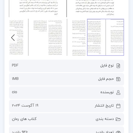
نوع فایل
PDF
حجم فایل
1MB
نویسنده
cio
تاریخ انتشار
19 آگوست 2024
دسته بندی
کتاب های رمان
تعداد بازدید
946 بازدید