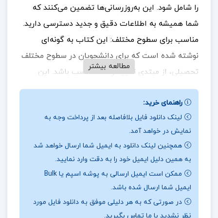
را شامل شود. این به‌روزرسانی‌ها تضمین می‌کنند که
شما همیشه به اطلاعات دقیق و جدید دسترسی دارید.
مناسب برای سطوح مختلف: این کتاب به گونه‌ای
نوشته شده است که برای دانشجویان در سطوح مختلف
مطالعه بیشتر
تحصیلی، از مبتدی تا پیشرفته، مناسب باشد. این
ویژگی باعث می‌شود که هر کسی با هر سطح دانشی
راهنمای خرید:
بتواند از این کتاب بهره‌مند شود
برای خرید و دانلود
.
لینک دانلود فایل بلافاصله بعد از پرداخت وجه به
کتاب های بیشتر همراه
تک پروژه
باشید.
نمایش در خواهد آمد.
نقد کتاب اصول بیوشیمی لنینجر نلسون جلد اول
همچنین لینک دانلود به ایمیل شما ارسال خواهد شد
به همین دلیل ایمیل خود را به دقت وارد نمایید.
تمرین‌ها و مثال‌های متنوع: هر فصل از کتاب شامل
ممکن است ایمیل ارسالی به پوشه اسپم یا Bulk
تمرین‌ها و مثال‌های کاربردی است که به دانشجویان
ایمیل شما ارسال شده باشد.
کمک می‌کند تا مفاهیم را به خوبی درک کرده و
در صورتی که به هر دلیلی موفق به دانلود فایل مورد
مهارت‌های عملی خود را تقویت کنند. ساختار منظم و
نظر نشدید با ما تماس بگیرید.