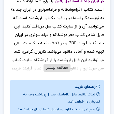
در ایران جلد 2 اسماعیل رائین
را برای شما ارائه کرده
است.
کتاب «فراموشخانه و فراماسونری در ایران جلد 2»
به نویسندگی اسماعیل رائین، کتابی ارزشمند است که
می‌توانید آن را از سایت کتاب سل دریافت کنید. این
فایل شامل کتاب «فراموشخانه و فراماسونری در ایران
جلد 2» با فرمت PDF و در ٧٥٦ صفحه با کیفیت عالی
تهیه شده و آماده دانلود می‌باشد.
کاربران گرامی، شما
می‌توانید این فایل ارزشمند را از فروشگاه سایت کتاب
مطالعه بیشتر
سل خریداری و دانلود نمایید. پس از اتمام فرایند خرید،
لینک دانلود به شما نمایش داده خواهد شد و همچنین
یک لینک دانلود به ایمیل شما ارسال می‌گردد. بنابراین،
راهنمای خرید:
لطفاً در هنگام خرید، دقت کافی را در وارد کردن آدرس
لینک دانلود فایل بلافاصله بعد از پرداخت وجه به
نمایش در خواهد آمد.
ایمیل خود داشته باشید تا در دریافت فایل با مشکلی
همچنین لینک دانلود به ایمیل شما ارسال خواهد شد
مواجه نشوید.
در ادامه، بخش‌هایی از متن این فایل