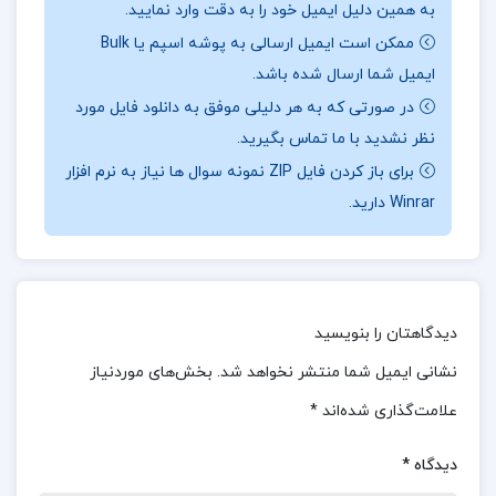
به همین دلیل ایمیل خود را به دقت وارد نمایید.
آورده شده است.
برای خرید و دانلود کتاب های بیشتر
ممکن است ایمیل ارسالی به پوشه اسپم یا Bulk
همراه
تک پروژه
باشید.
ایمیل شما ارسال شده باشد.
در صورتی که به هر دلیلی موفق به دانلود فایل مورد
درباره و خلاصه کتاب فراموشخانه و فراماسونری در ایران
نظر نشدید با ما تماس بگیرید.
جلد 2 اسماعیل رائین
برای باز کردن فایل ZIP نمونه سوال ها نیاز به نرم افزار
کتاب شامل تحقیقات جامع و دقیقی درباره تاریخچه
Winrar دارید.
فراماسونری در ایران و تأثیرات آن بر تحولات سیاسی و
اجتماعی است.
رائین با استفاده از مدارک و مستندات
مختلف، اطلاعات دقیقی را ارائه می‌دهد که به اعتبار
دیدگاهتان را بنویسید
کتاب افزوده است.
نویسنده با نگاهی جدی و بی‌طرفانه
نشانی ایمیل شما منتشر نخواهد شد.
بخش‌های موردنیاز
به بررسی نقش فراماسونری در تاریخ ایران پرداخته و
علامت‌گذاری شده‌اند
*
اطلاعات را بدون تحریف ارائه کرده است.
دیدگاه
*
درباره نویسنده کتاب فراموشخانه و فراماسونری در ایران