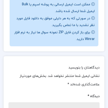
هم آموزنده و هم لذت‌بخش می‌سازد. تأثیر بر اندیشه
ممکن است ایمیل ارسالی به پوشه اسپم یا Bulk
پس از جنگ «نیچه برای معاصران» به تأثیر فلسفه
ایمیل شما ارسال شده باشد.
نیچه بر صحنه اندیشه پس از جنگ می‌پردازد و نشان
در صورتی که به هر دلیلی موفق به دانلود فایل مورد
می‌دهد که چگونه اندیشه‌های او مسیری جدید در
نظر نشدید با ما تماس بگیرید.
فلسفه و تفکر ایجاد کرده است.
برای باز کردن فایل ZIP نمونه سوال ها نیاز به نرم افزار
Winrar دارید.
درباره نویسنده کتاب نیچه برای معاصران رودیگز
زفرانسکی
این اثر چیزی فراتر از یک کتاب برجسته در مورد نیچه
دیدگاهتان را بنویسید
است، چرا که مسیری جدید در اندیشه‌ی پس از جنگ
نشانی ایمیل شما منتشر نخواهد شد.
بخش‌های موردنیاز
ایجاد کرده است. دلوز در کتاب «نیچه و فلسفه» نشان
علامت‌گذاری شده‌اند
*
می‌دهد که چگونه این فیلسوف برجسته‌ی آلمانی،
روشی نوین در تفکر پدید آورده که دیالکتیک به شیوه‌ی
دیدگاه
*
مرسوم را به چالش می‌کشد و حتی از محدودیت‌های