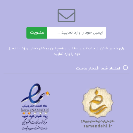
کتاب صوتی نیچه و فلسفه ژیل دلوز
خلاصه کتاب نیچه و فلسفه ژیل دلوز
ایمیل
عضویت
کتاب پیشنهادی📚
برای با خبر شدن از جدیدترین مطالب و همچنین پیشنهادهای ویژه ما ایمیل
خود را وارد نمایید.
دانلود
کتاب کتاب مورمون جوزف
اعتماد شما افتخار ماست
اسمیت
789صفحهPDf
دانلود
کتاب ملت‌ها مهم‌اند کریگ
کلهون
344صفحهPDf
دانلود
کتاب من چگونه سوسیالیست شدم جک
لندن
65صفحهPDf