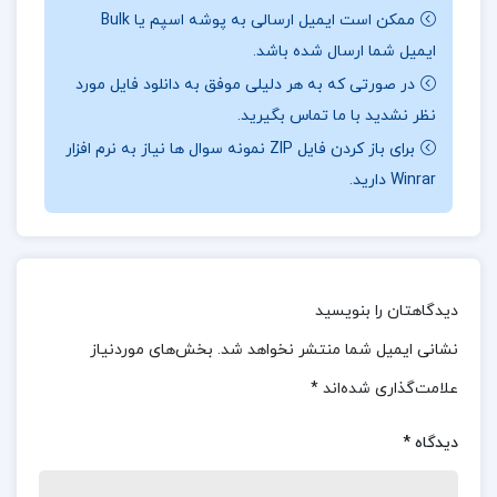
همراه
تک پروژه
باشید.
ممکن است ایمیل ارسالی به پوشه اسپم یا Bulk
ایمیل شما ارسال شده باشد.
درباره و خلاصه کتاب هرگز نبودن بهتر است دیوید
در صورتی که به هر دلیلی موفق به دانلود فایل مورد
بناتار
نظر نشدید با ما تماس بگیرید.
بناتار با زبانی علمی و دقیق، استدلال‌های خود را به
برای باز کردن فایل ZIP نمونه سوال ها نیاز به نرم افزار
Winrar دارید.
شکلی منسجم و قابل فهم ارائه می‌دهد که مطالعه آن
را برای خوانندگان با هر سطحی از دانش فلسفی آسان
می‌سازد.
کتاب به بررسی مسائل اخلاقی و اجتماعی
مختلفی پرداخته که برای خوانندگان آموزنده و
دیدگاهتان را بنویسید
الهام‌بخش است.
این کتاب با طرح پرسش‌های عمیق و
نشانی ایمیل شما منتشر نخواهد شد.
بخش‌های موردنیاز
تحلیل‌های فلسفی، می‌تواند بر تفکر و احساسات شما
علامت‌گذاری شده‌اند
*
تأثیر عمیقی بگذارد و شما را به تفکر وادارد.
دیدگاه
*
درباره نویسنده کتاب هرگز نبودن بهتر است دیوید
بناتار