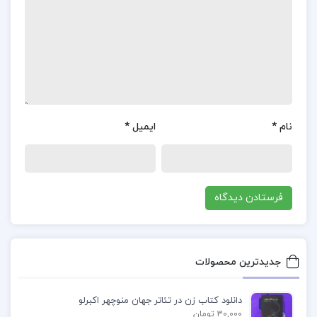
این ستیز و دشواری محض که در وجود ادامه‌دار
حیات انسان ریشه دارد، و نبود هیچ توجیه اخلاقی
برای آن، منجر به نتیجه‌گیری مبنی بر اینکه «هرگز
نبودن، بهتر است» شده‌است.
نام
*
ایمیل
*
معرفی کتاب هرگز نبودن بهتر است دیوید بناتار
کتاب “هرگز نبودن بهتر است” نوشته دیوید بناتار یکی
از آثار برجسته در حوزه فلسفه و اخلاق است. این کتاب
به بررسی ارزش زندگی و پرسش‌های بنیادین درباره
وجود و نبودن می‌پردازد.
جدیدترین محصولات
چرا باید کتاب هرگز نبودن بهتر است دیوید بناتار
را
خریداری کنیم؟
دانلود کتاب زن در تئاتر جهان منوچهر اکبرلو
30,000 تومان