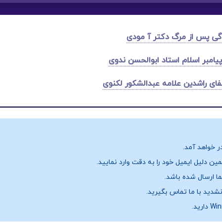
گی پس از مرگ دکتر آ مودی
یامبر اسلام اﺳﺘﺎد اﺑﻮاﻟﺤﺴﻦ ﻧﺪوی
فای راشدین علامه عبدالشکور لکنوی
ر خواهد آمد.
ن دلیل ایمیل خود را به دقت وارد نمایید.
نشدید با ما تماس بگیرید.