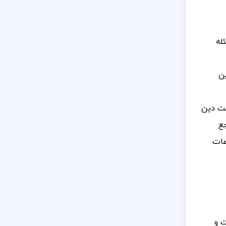
له
ین
قت دین
جع
عات
ت و