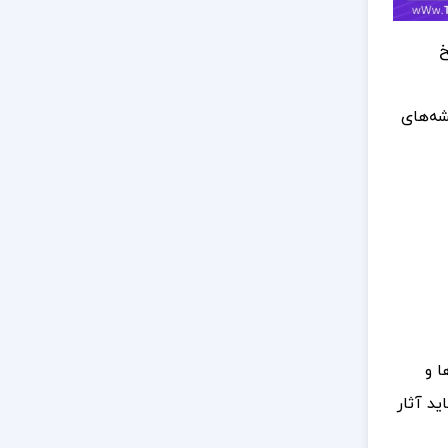
خ
شه‌های
ا و
ید آثار