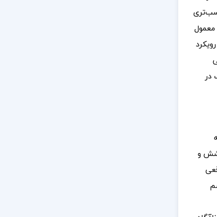
سب‌تری
 معمول
رویکرد
ی
 در
ه
وشش و
قعی
سم