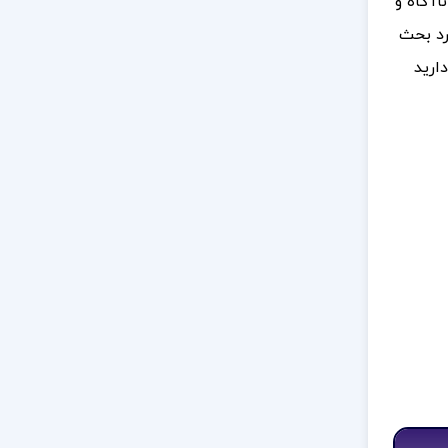
اآگاه و
رد بحث
ارید