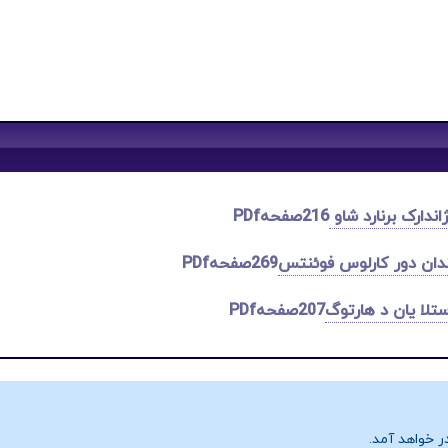
ندارک برنارد شاو
216صفحهPDf
دان دور کارلوس فوئنتس
269صفحهPDf
تلا یان د هارتوگ
207صفحهPDf
ر خواهد آمد.