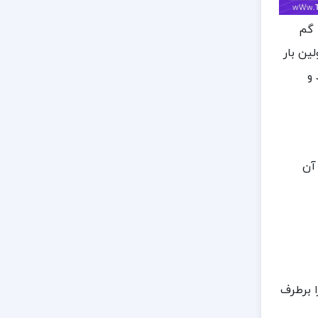
 گم
ین بار
 و
آن
ا برطرف