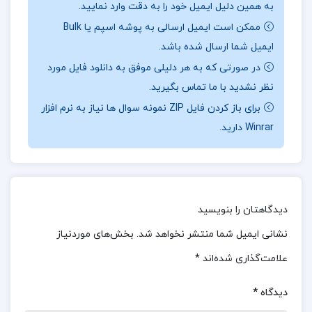
به همین دلیل ایمیل خود را به دقت وارد نمایید.
پر از احساسات است که توانسته مخاطبان زیادی را
ممکن است ایمیل ارسالی به پوشه اسپم یا Bulk
مجذوب خود کند.تسوایگ در این کتاب داستان نامه‌ای
ایمیل شما ارسال شده باشد.
از یک زن ناشناس به مردی که او را عمیقاً دوست
در صورتی که به هر دلیلی موفق به دانلود فایل مورد
داشته، روایت می‌کند. زن در نامه‌ی خود به زندگی‌اش،
نظر نشدید با ما تماس بگیرید.
عشق پنهانی‌اش به این مرد و تمام احساساتی که در
برای باز کردن فایل ZIP نمونه سوال ها نیاز به نرم افزار
طول سال‌ها برای او داشته، می‌پردازد. داستان به
Winrar دارید.
شیوه‌ای گیرا و تأثیرگذار روایت شده و مخاطب را به
دنیای درونی این زن ناشناس می‌برد.
درباره نویسنده کتاب نامه یک زن ناشناس اشتفان
دیدگاهتان را بنویسید
تسوایگ
نشانی ایمیل شما منتشر نخواهد شد.
بخش‌های موردنیاز
شخصیت‌پردازی در این کتاب بسیار قوی است.
علامت‌گذاری شده‌اند
*
تسوایگ توانسته است با دقت و ظرافت، احساسات و
دیدگاه
*
تفکرات زن ناشناس را به تصویر بکشد. مخاطب با