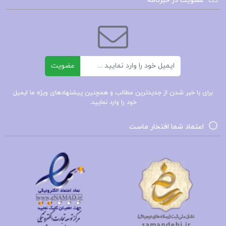
عضویت در خبرنامه
خرید کتاب فانوسی میان اقیانوس ها
قیمت کتاب فانوسی میان اقیانوس ها
ایمیل
عضویت
فایل صوتی کتاب فانوسی میان اقیانوس ها
برای با خبر شدن از جدیدترین مطالب و همچنین پیشنهادهای ویژه ما ایمیل
خود را وارد نمایید.
کتاب پیشنهادی📚
اعتماد شما افتخار ماست
کتاب فارماکولوژی پایه و بالینی جلددوم
کاتزونگ
793صفحهpdf
کتاب عدالت‌خانه و ویرانگرانش 1 ایرج
مصداقی
478صفحهpdf