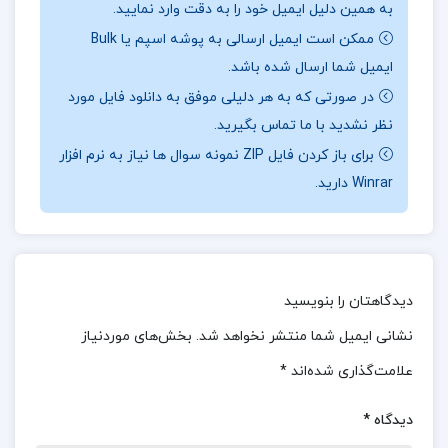
به همین دلیل ایمیل خود را به دقت وارد نمایید.
نیاز به پیگیری عملی: برای بهره‌برداری کامل از مفاهیم
ممکن است ایمیل ارسالی به پوشه اسپم یا Bulk
کتاب، نیاز به پیگیری عملی و مداوم است.
ایمیل شما ارسال شده باشد.
در صورتی که به هر دلیلی موفق به دانلود فایل مورد
درباره نویسنده کتاب فانوسی میان اقیانوس ها
نظر نشدید با ما تماس بگیرید.
ام.ال.استدمن
برای باز کردن فایل ZIP نمونه سوال ها نیاز به نرم افزار
Winrar دارید.
ایجاد تیم قهرمان: روش‌ها و راهکارهایی برای ایجاد و
مدیریت تیم‌های موفق و کارآمد.
ارتباط با دیگران: تکنیک‌هایی برای بهبود مهارت‌های
ارتباطی و ایجاد ارتباط موثر با اعضای تیم و سایر افراد.
دیدگاهتان را بنویسید
نشانی ایمیل شما منتشر نخواهد شد.
بخش‌های موردنیاز
زندگی مانند یک رهبر کسب و کار: بررسی ویژگی‌ها و
علامت‌گذاری شده‌اند
*
عادات رهبران موفق در کسب و کار و نحوه اعمال آن‌ها
در زندگی روزمره.
دیدگاه
*