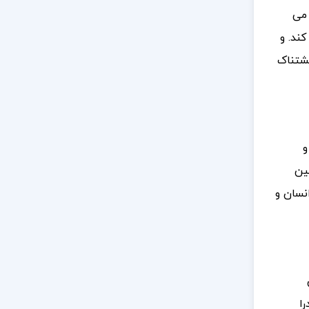
 می
ند. و
حشتناک
و
مین
نسان و
را