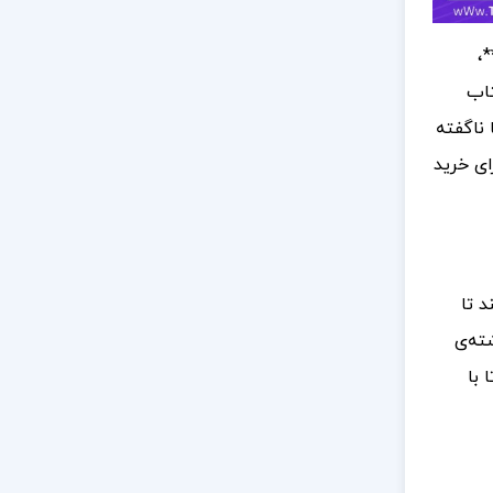
،
ان کتاب
 ناگفته
ای خرید
د تا
شته‌ی
 با