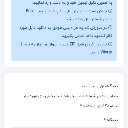
به همین دلیل ایمیل خود را به دقت وارد نمایید.
خود دست یابد و نتایج مورد نظر را تولید کند.
با توسعه
ممکن است ایمیل ارسالی به پوشه اسپم یا Bulk
و تنظیم دقیق این سیستم‌ها، می‌توان اطمینان حاصل
ایمیل شما ارسال شده باشد.
کرد که تمام فرآیندهای لازم به صورت هماهنگ و بهینه
در صورتی که به هر دلیلی موفق به دانلود فایل مورد
انجام می‌شوند، و خروجی‌های مطلوبی حاصل می‌شود.
نظر نشدید با ما تماس بگیرید.
برای خرید و دانلود کتاب های بیشتر همراه
تک پروژه
برای باز کردن فایل ZIP نمونه سوال ها نیاز به نرم افزار
باشید.
Winrar دارید.
نقد جزوه سیستم های اطلاعاتی حسابداری یک محمدی
جزوه سیستم‌های اطلاعاتی حسابداری ۱ تألیف محمدی،
دیدگاهتان را بنویسید
یکی از منابع مهم برای دانشجویان رشته حسابداری
نشانی ایمیل شما منتشر نخواهد شد.
بخش‌های موردنیاز
است که به مفاهیم اساسی و تکنیک‌های مرتبط با
علامت‌گذاری شده‌اند
*
سیستم‌های اطلاعاتی در حسابداری می‌پردازد. این جزوه
به شکلی ساده و کاربردی مفاهیم پیچیده مربوط به
دیدگاه
*
جمع‌آوری، پردازش، و گزارش‌گیری اطلاعات مالی را