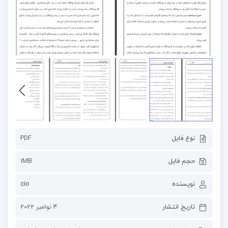
نوع فایل
PDF
حجم فایل
1MB
نویسنده
cio
تاریخ انتشار
4 نوامبر 2022