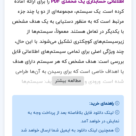
اطلاعاتی حسابداری یک محمدی PDF
را برای ارائه آماده
کرده است.
یک سیستم، مجموعه‌ای از دو یا چند جزء
مرتبط است که به منظور دستیابی به یک هدف مشخص
با یکدیگر در تعامل هستند. معمولاً، سیستم‌ها از
زیرسیستم‌های کوچکتری تشکیل می‌شوند. با این حال،
چند ویژگی اصلی برای تمامی سیستم‌های اطلاعاتی قابل
بررسی است:
هدف مشخص که هر سیستم دارای هدف
یا اهداف خاصی است که برای رسیدن به آن‌ها طراحی
مطالعه بیشتر
شده است.
ورودی و خروجی قابل تعریف: سیستم‌ها
دارای ورودی‌ها و خروجی‌های معینی هستند که می‌توان
آن‌ها را تعریف و تفکیک کرد.
مراحل معین: هر سیستم
راهنمای خرید:
برای دستیابی به اهداف خود، مراحل مشخص و
لینک دانلود فایل بلافاصله بعد از پرداخت وجه به
نمایش در خواهد آمد.
برنامه‌ریزی‌شده‌ای دارد. ا
ین اجزا و ویژگی‌ها به سیستم
همچنین لینک دانلود به ایمیل شما ارسال خواهد شد
اجازه می‌دهد تا به صورت کارآمد و منسجم به اهداف