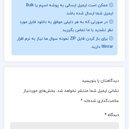
سرمایه‌گذاری، موضوع ساختار سرمایه است. رشد و
ممکن است ایمیل ارسالی به پوشه اسپم یا Bulk
توسعه هر شرکت به شدت وابسته به سرمایه‌گذاری
ایمیل شما ارسال شده باشد.
است که این امر فقط با تأمین منابع مالی مناسب
در صورتی که به هر دلیلی موفق به دانلود فایل مورد
امکان‌پذیر است. این نیاز به منابع مالی برای تداوم و
نظر نشدید با ما تماس بگیرید.
گسترش فعالیت‌ها ضروری است.
برای باز کردن فایل ZIP نمونه سوال ها نیاز به نرم افزار
Winrar دارید.
بخشی از مقاله بررسی هزینه های صنایع آلومینیوم
این مقاله به تحلیل دقیق هزینه‌های مرتبط با صنایع
آلومینیوم پرداخته و جوانب مختلف این صنعت را مورد
دیدگاهتان را بنویسید
بررسی قرار می‌دهد. از جمله هزینه‌های تولید، مواد
نشانی ایمیل شما منتشر نخواهد شد.
بخش‌های موردنیاز
اولیه، انرژی و حمل‌ونقل، این مقاله با استفاده از
علامت‌گذاری شده‌اند
*
داده‌های معتبر و روش‌های علمی، به مدیران و
کارشناسان این حوزه کمک می‌کند تا با شناخت بهتر
دیدگاه
*
این هزینه‌ها، راهکارهایی برای بهینه‌سازی و کاهش