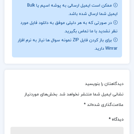
ممکن است ایمیل ارسالی به پوشه اسپم یا Bulk
ضایعات در سیستم تعیین هزینه مراحل تولید،
ایمیل شما ارسال شده باشد.
هزینه‌یابی محصولات فرعی و مشترک، و همچنین
در صورتی که به هر دلیلی موفق به دانلود فایل مورد
حسابداری هزینه‌های استاندارد و هزینه‌یابی مستقیم
نظر نشدید با ما تماس بگیرید.
در این جزوه گنجانده شده است.
برای باز کردن فایل ZIP نمونه سوال ها نیاز به نرم افزار
Winrar دارید.
معرفی جزوه حسابداری صنعتی دو محمود عربی
این جزوه هدفش آشنا ساختن دانشجویان با مباحثی
چون هزینه‌یابی ضایعات، هزینه‌یابی محصولات فرعی و
دیدگاهتان را بنویسید
مشترک، حسابداری هزینه‌های استاندارد و هزینه‌یابی
نشانی ایمیل شما منتشر نخواهد شد.
بخش‌های موردنیاز
مستقیم است. همچنین، تجزیه و تحلیل هزینه، حجم
فعالیت و سود نیز در این جزوه مورد بررسی قرار
علامت‌گذاری شده‌اند
*
می‌گیرد. این منابع می‌تواند به دانشجویان در درک بهتر
دیدگاه
*
فرآیندهای هزینه‌یابی و تأثیر آن‌ها بر عملکرد مالی