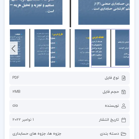
نوع فایل
PDF
حجم فایل
2MB
نویسنده
cio
تاریخ انتشار
1 نوامبر 2022
دسته بندی
جزوه ها
،
جزوه های حسابداری