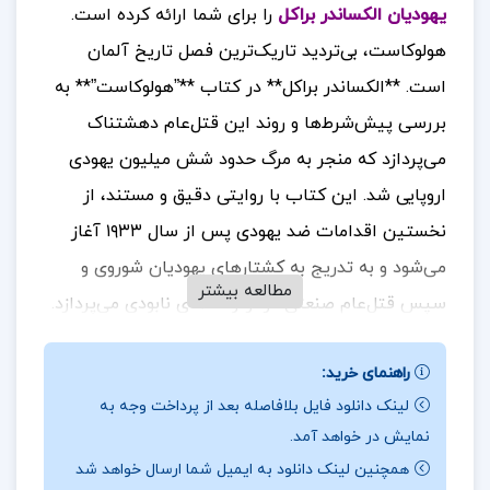
یهودیان الکساندر براکل
را برای شما ارائه کرده است.
هولوکاست، بی‌تردید تاریک‌ترین فصل تاریخ آلمان
است. **الکساندر براکل** در کتاب **”هولوکاست”** به
بررسی پیش‌شرط‌ها و روند این قتل‌عام دهشتناک
می‌پردازد که منجر به مرگ حدود شش میلیون یهودی
اروپایی شد. این کتاب با روایتی دقیق و مستند، از
نخستین اقدامات ضد یهودی پس از سال ۱۹۳۳ آغاز
می‌شود و به تدریج به کشتارهای یهودیان شوروی و
مطالعه بیشتر
سپس قتل‌عام صنعتی در اردوگاه‌های نابودی می‌پردازد.
براکل با استفاده از منابع معتبر و شواهد تاریخی، تلاش
راهنمای خرید:
می‌کند تا تصویری جامع از این فاجعه انسانی ارائه دهد.
لینک دانلود فایل بلافاصله بعد از پرداخت وجه به
کتاب **”هولوکاست”** نه تنها به بررسی وقایع تاریخی
نمایش در خواهد آمد.
می‌پردازد، بلکه به تحلیل عوامل اجتماعی، سیاسی و
همچنین لینک دانلود به ایمیل شما ارسال خواهد شد
اقتصادی که منجر به این جنایت شدند نیز توجه دارد.