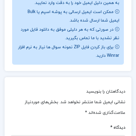
به همین دلیل ایمیل خود را به دقت وارد نمایید.
این اثر، با نثری روان و مستند، خواننده را به عمق
ممکن است ایمیل ارسالی به پوشه اسپم یا Bulk
تاریکی‌های تاریخ می‌برد و به او کمک می‌کند تا بهتر
ایمیل شما ارسال شده باشد.
بفهمد چگونه چنین فاجعه‌ای ممکن شد. اگر به دنبال
در صورتی که به هر دلیلی موفق به دانلود فایل مورد
نظر نشدید با ما تماس بگیرید.
مطالعه‌ای جامع و دقیق درباره هولوکاست هستید،
برای باز کردن فایل ZIP نمونه سوال ها نیاز به نرم افزار
کتاب **”هولوکاست”** نوشته الکساندر براکل می‌تواند
Winrar دارید.
منبعی ارزشمند و آموزنده برای شما باشد. این کتاب، با
بررسی جزئیات و تحلیل‌های دقیق، به خواننده کمک
می‌کند تا از این فصل تاریک تاریخ درس‌های مهمی
بگیرد و به اهمیت حفظ حقوق بشر و جلوگیری از تکرار
دیدگاهتان را بنویسید
چنین فجایعی پی ببرد.
برای خرید و دانلود کتاب های
نشانی ایمیل شما منتشر نخواهد شد.
بخش‌های موردنیاز
بیشتر همراه
تک پروژه
باشید.
علامت‌گذاری شده‌اند
*
درباره و خلاصه کتاب هولوکاست پیگرد و کشتار
دیدگاه
*
یهودیان الکساندر براکل