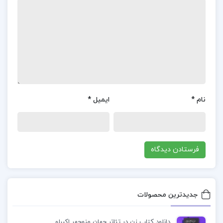
الکساندر براکل در کتاب **”هولوکاست”** به بررسی
سیاست‌های یهودیان کشورهای متحد با آلمان پرداخته
و این سوال را مطرح می‌کند که آیا آلمانی‌ها از
سرنوشت همسایگان یهودی تبعیدی خود آگاه بودند یا
خیر. براکل در این جستار، به وضوح تلاش می‌کند تا
نام
*
ایمیل
*
فاجعه هولوکاست را از منظری بیرونی مورد واکاوی قرار
دهد و نقش سیاست خارجی را در این اتفاق مصیبت‌بار
مشخص نماید. او نشان می‌دهد که چگونه این رویداد از
تفکرات خام در دوران مدرن پدید آمد و دامن بشریت را
به خون هم‌نوع خود آغشته کرد.
درباره نویسنده کتاب هولوکاست پیگرد و کشتار
جدیدترین محصولات
یهودیان الکساندر براکل
دانلود کتاب زن در تئاتر جهان منوچهر اکبرلو