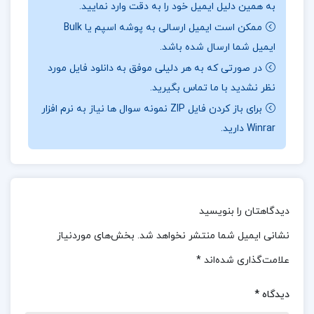
به همین دلیل ایمیل خود را به دقت وارد نمایید.
خاندان سپهسالاری توکوگاوا (سال‌های 1603 تا 1867)
ممکن است ایمیل ارسالی به پوشه اسپم یا Bulk
می‌پردازد و تا پایان بخش دوازدهم قسمت دوم آن
ایمیل شما ارسال شده باشد.
کتاب که عنوان “ثمرۀ تلاش، پیروزی در دو جنگ و پایان
در صورتی که به هر دلیلی موفق به دانلود فایل مورد
یک عصر” را دارد (سال‌های 1895 تا 1912، همان سال
نظر نشدید با ما تماس بگیرید.
درگذشت امپراتور میجی)، ادامه می‌یابد.
برای باز کردن فایل ZIP نمونه سوال ها نیاز به نرم افزار
Winrar دارید.
درباره نویسنده کتاب
تاریخ ژاپن از آغاز تا معاصر هاشم
رجب زاده
کتاب حاضر به صورت مجموعه‌ای از مقاله‌ها و
نوشته‌های متنوع گردآوری شده است تا خوانندگان را با
دیدگاهتان را بنویسید
حوزه‌ها و جنبه‌های مختلف فرهنگ و تمدن کنونی
نشانی ایمیل شما منتشر نخواهد شد.
بخش‌های موردنیاز
سرزمین آفتاب آشنا کند. این مقالات با دقت و توجه
علامت‌گذاری شده‌اند
*
به جزئیات نوشته شده‌اند و سعی دارند تا تصویری
دیدگاه
*
کامل و جامع از تحولات فرهنگی و تاریخی ژاپن در این