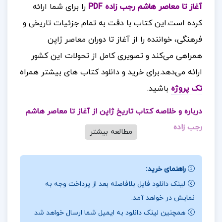
آغاز تا معاصر هاشم رجب زاده PDF
را برای شما ارائه
کرده است.این کتاب با دقت به تمام جزئیات تاریخی و
فرهنگی، خواننده را از آغاز تا دوران معاصر ژاپن
همراهی می‌کند و تصویری کامل از تحولات این کشور
ارائه می‌دهد.
برای خرید و دانلود کتاب های بیشتر همراه
تک پروژه
باشید.
درباره و خلاصه کتاب
تاریخ ژاپن از آغاز تا معاصر هاشم
رجب زاده
مطالعه بیشتر
کتاب حاضر که به قلم هاشم رجب زاده نوشته شده و
توسط «موسسه فرهنگی هنری جهان کتاب» منتشر
راهنمای خرید:
شده است، بازنویسی‌ای است از فصول میانی کتاب
لینک دانلود فایل بلافاصله بعد از پرداخت وجه به
نمایش در خواهد آمد.
تاریخ ژاپن از آغاز تا معاصر. این کتاب به شکلی
همچنین لینک دانلود به ایمیل شما ارسال خواهد شد
دقیق‌تر و مفصل‌تر به شرح وقایع دوران ادو و حکومت